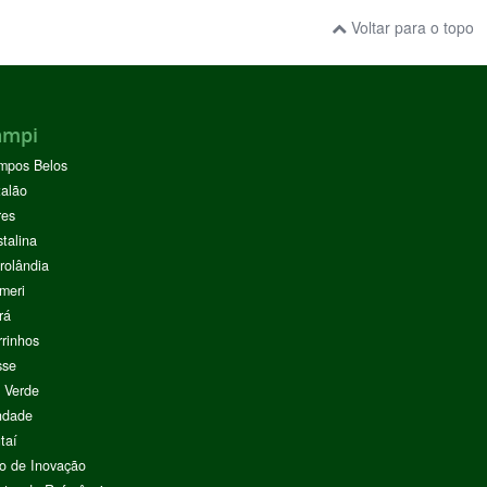
Voltar para o topo
ampi
mpos Belos
alão
res
stalina
rolândia
meri
rá
rinhos
sse
 Verde
ndade
taí
o de Inovação