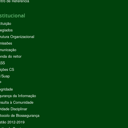
tro de Referência
stitucional
tituição
egiados
rutura Organizacional
missões
municação
nda do reitor
ASS
ições CS
I/Suap
P
egridade
urança da Informação
nsulta à Comunidade
vidade Disciplinar
tocolo de Biossegurança
stão 2012-2019