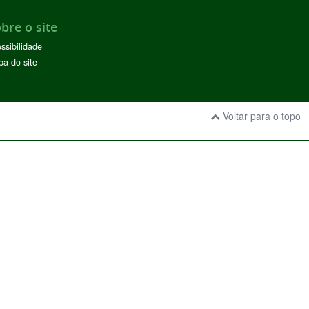
bre o site
ssibilidade
a do site
Voltar para o topo