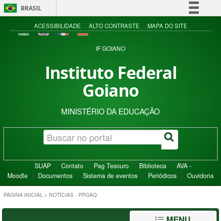
BRASIL
Simplifique!
ACESSIBILIDADE
ALTO CONTRASTE
MAPA DO SITE
Comunica BR
IF GOIANO
Participe
Instituto Federal
Acesso à informação
Goiano
Legislação
Canais
MINISTÉRIO DA EDUCAÇÃO
SUAP
Contato
Pag Tesouro
Biblioteca
AVA -
Moodle
Documentos
Sistema de eventos
Periódicos
Ouvidoria
PÁGINA INICIAL
>
NOTÍCIAS - PPGAQ
MENU