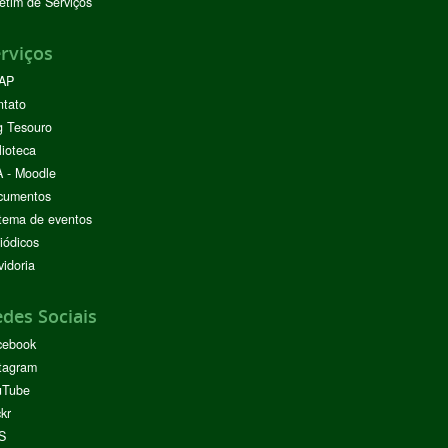
etim de Serviços
rviços
AP
ntato
g Tesouro
lioteca
 - Moodle
cumentos
tema de eventos
iódicos
idoria
des Sociais
cebook
tagram
uTube
ckr
S