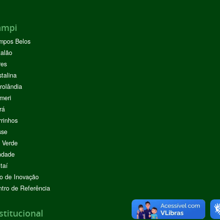
ampi
mpos Belos
alão
res
stalina
rolândia
meri
rá
rinhos
sse
 Verde
ndade
taí
o de Inovação
tro de Referência
stitucional