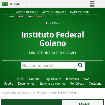
BRASIL
Simplifique!
ACESSIBILIDADE
ALTO CONTRASTE
MAPA DO SITE
Comunica BR
IF GOIANO
Participe
Instituto Federal
Acesso à informação
Goiano
Legislação
Canais
MINISTÉRIO DA EDUCAÇÃO
SUAP
Contato
Pag Tesouro
Biblioteca
AVA -
Moodle
Documentos
Sistema de eventos
Periódicos
Ouvidoria
PÁGINA INICIAL
>
NOTÍCIAS - PPGAQ
>
ACONTECE NO NAPNE
MENU