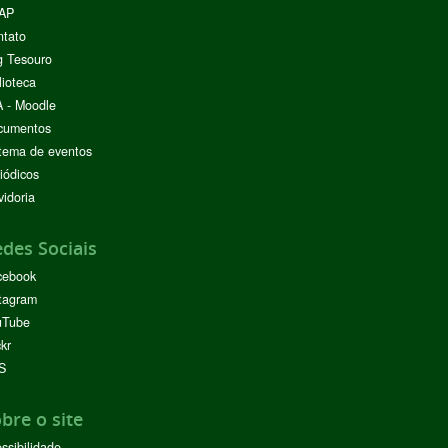
AP
ntato
g Tesouro
lioteca
 - Moodle
cumentos
tema de eventos
iódicos
idoria
des Sociais
cebook
tagram
uTube
ckr
S
bre o site
ssibilidade