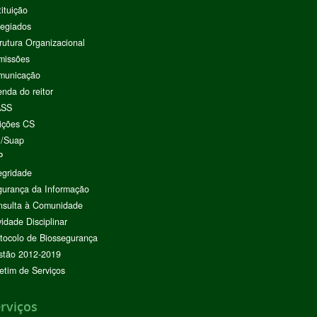
tituição
egiados
rutura Organizacional
missões
municação
nda do reitor
ASS
ições CS
I/Suap
P
egridade
urança da Informação
nsulta à Comunidade
vidade Disciplinar
tocolo de Biossegurança
stão 2012-2019
etim de Serviços
rviços