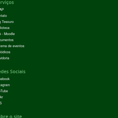
rviços
AP
ntato
g Tesouro
lioteca
 - Moodle
cumentos
tema de eventos
iódicos
idoria
des Sociais
cebook
tagram
uTube
ckr
S
bre o site