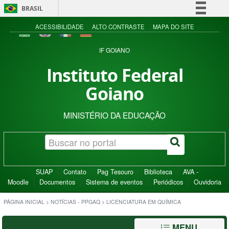
BRASIL
Simplifique!
ACESSIBILIDADE
ALTO CONTRASTE
MAPA DO SITE
Comunica BR
IF GOIANO
Participe
Instituto Federal
Acesso à informação
Goiano
Legislação
Canais
MINISTÉRIO DA EDUCAÇÃO
SUAP
Contato
Pag Tesouro
Biblioteca
AVA -
Moodle
Documentos
Sistema de eventos
Periódicos
Ouvidoria
PÁGINA INICIAL
>
NOTÍCIAS - PPGAQ
>
LICENCIATURA EM QUÍMICA
MENU