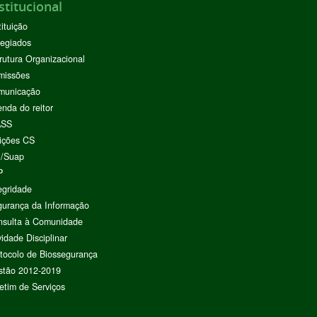
stitucional
tituição
egiados
rutura Organizacional
missões
municação
nda do reitor
ASS
ições CS
I/Suap
P
egridade
urança da Informação
nsulta à Comunidade
vidade Disciplinar
tocolo de Biossegurança
stão 2012-2019
etim de Serviços