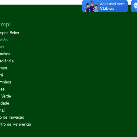
ampi
mpos Belos
alão
res
stalina
rolândia
meri
rá
rinhos
sse
 Verde
ndade
taí
o de Inovação
tro de Referência