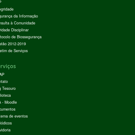
P
egridade
urança da Informação
nsulta à Comunidade
vidade Disciplinar
tocolo de Biossegurança
stão 2012-2019
etim de Serviços
rviços
AP
ntato
g Tesouro
lioteca
 - Moodle
cumentos
tema de eventos
iódicos
idoria