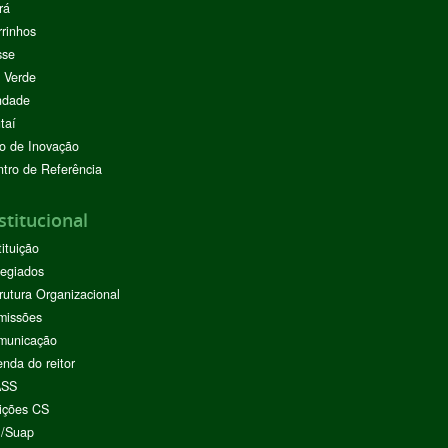
rá
rinhos
sse
 Verde
ndade
taí
o de Inovação
tro de Referência
stitucional
tituição
egiados
rutura Organizacional
missões
municação
nda do reitor
ASS
ições CS
I/Suap