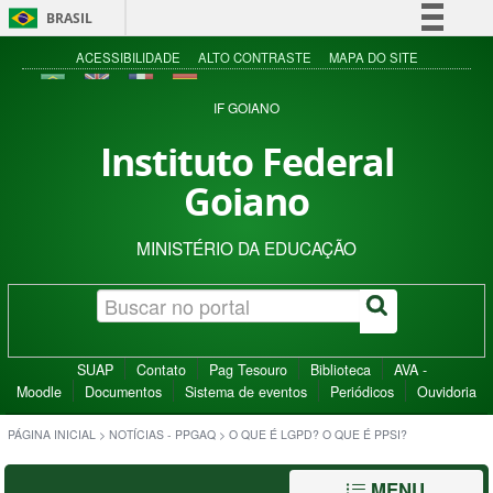
BRASIL
Simplifique!
ACESSIBILIDADE
ALTO CONTRASTE
MAPA DO SITE
Comunica BR
IF GOIANO
Participe
Instituto Federal
Acesso à informação
Goiano
Legislação
Canais
MINISTÉRIO DA EDUCAÇÃO
SUAP
Contato
Pag Tesouro
Biblioteca
AVA -
Moodle
Documentos
Sistema de eventos
Periódicos
Ouvidoria
PÁGINA INICIAL
>
NOTÍCIAS - PPGAQ
>
O QUE É LGPD? O QUE É PPSI?
MENU