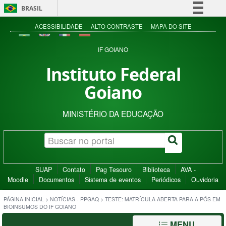
BRASIL
Simplifique!
ACESSIBILIDADE
ALTO CONTRASTE
MAPA DO SITE
Comunica BR
IF GOIANO
Participe
Instituto Federal
Acesso à informação
Goiano
Legislação
Canais
MINISTÉRIO DA EDUCAÇÃO
SUAP
Contato
Pag Tesouro
Biblioteca
AVA -
Moodle
Documentos
Sistema de eventos
Periódicos
Ouvidoria
PÁGINA INICIAL
>
NOTÍCIAS - PPGAQ
>
TESTE: MATRÍCULA ABERTA PARA A PÓS EM
BIOINSUMOS DO IF GOIANO
MENU