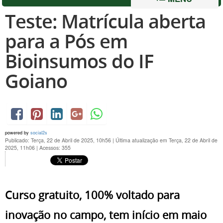
Teste: Matrícula aberta
para a Pós em
Bioinsumos do IF
Goiano
powered by
social2s
Publicado: Terça, 22 de Abril de 2025, 10h56
|
Última atualização em Terça, 22 de Abril de
2025, 11h06
|
Acessos: 355
Curso gratuito, 100% voltado para
inovação no campo, tem início em maio