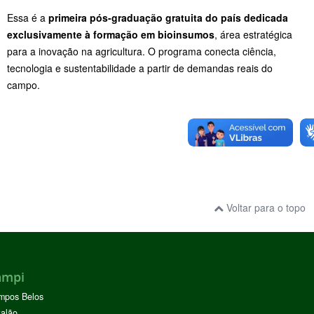
Essa é a
primeira pós-graduação gratuita do país dedicada
exclusivamente à formação em bioinsumos
, área estratégica
para a inovação na agricultura. O programa conecta ciência,
tecnologia e sustentabilidade a partir de demandas reais do
campo.
Voltar para o topo
ampi
mpos Belos
alão