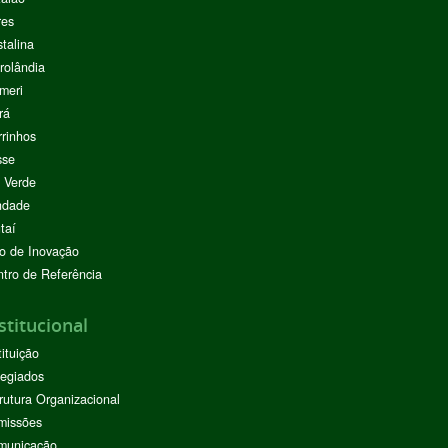
res
stalina
rolândia
meri
rá
rinhos
sse
 Verde
ndade
taí
o de Inovação
tro de Referência
stitucional
tituição
egiados
rutura Organizacional
missões
municação