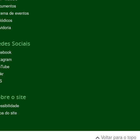
cumentos
tema de eventos
iódicos
idoria
des Sociais
cebook
tagram
uTube
ckr
S
bre o site
ssibilidade
a do site
Voltar para o topo