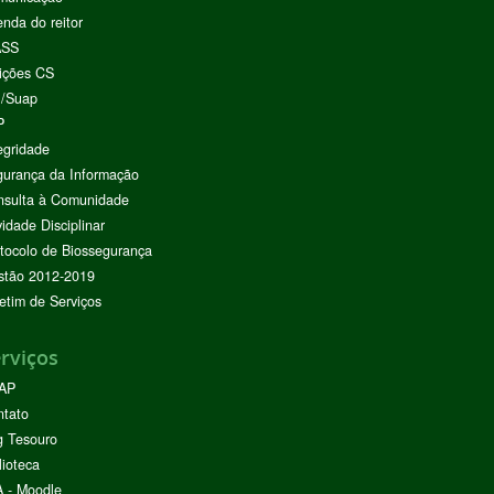
nda do reitor
ASS
ições CS
I/Suap
P
egridade
urança da Informação
nsulta à Comunidade
vidade Disciplinar
tocolo de Biossegurança
stão 2012-2019
etim de Serviços
rviços
AP
ntato
g Tesouro
lioteca
 - Moodle