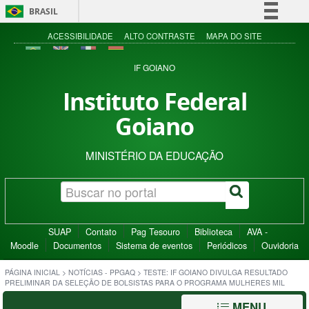
BRASIL
Simplifique!
ACESSIBILIDADE
ALTO CONTRASTE
MAPA DO SITE
Comunica BR
IF GOIANO
Participe
Instituto Federal
Acesso à informação
Goiano
Legislação
Canais
MINISTÉRIO DA EDUCAÇÃO
SUAP
Contato
Pag Tesouro
Biblioteca
AVA -
Moodle
Documentos
Sistema de eventos
Periódicos
Ouvidoria
PÁGINA INICIAL
>
NOTÍCIAS - PPGAQ
>
TESTE: IF GOIANO DIVULGA RESULTADO
PRELIMINAR DA SELEÇÃO DE BOLSISTAS PARA O PROGRAMA MULHERES MIL
MENU