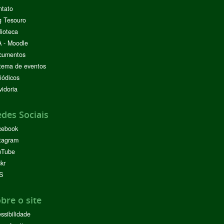
ntato
g Tesouro
lioteca
 - Moodle
cumentos
tema de eventos
iódicos
idoria
des Sociais
cebook
tagram
uTube
ckr
S
bre o site
ssibilidade