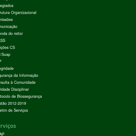
egiados
rutura Organizacional
missões
municação
nda do reitor
ASS
ições CS
I/Suap
P
egridade
urança da Informação
nsulta à Comunidade
vidade Disciplinar
tocolo de Biossegurança
stão 2012-2019
etim de Serviços
rviços
AP