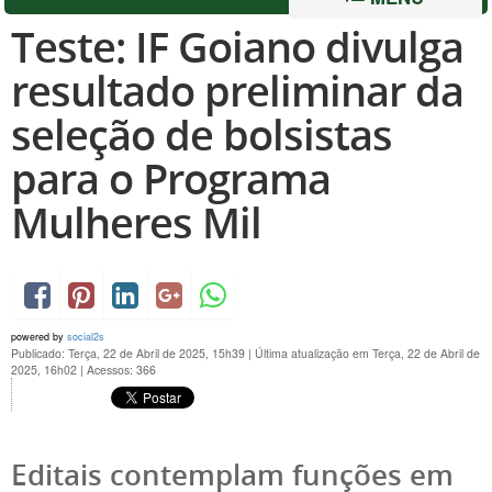
Teste: IF Goiano divulga
resultado preliminar da
seleção de bolsistas
para o Programa
Mulheres Mil
powered by
social2s
Publicado: Terça, 22 de Abril de 2025, 15h39
|
Última atualização em Terça, 22 de Abril de
2025, 16h02
|
Acessos: 366
Editais contemplam funções em