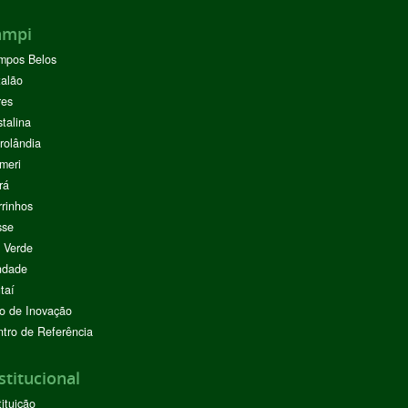
ampi
mpos Belos
alão
res
stalina
rolândia
meri
rá
rinhos
sse
 Verde
ndade
taí
o de Inovação
tro de Referência
stitucional
tituição