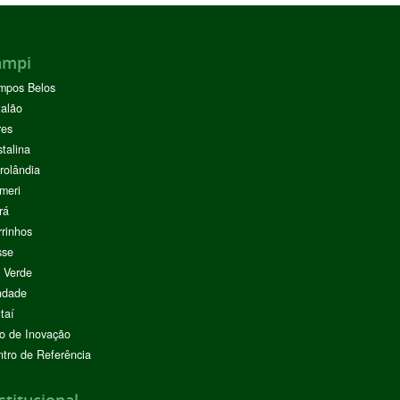
ampi
mpos Belos
alão
res
stalina
rolândia
meri
rá
rinhos
sse
 Verde
ndade
taí
o de Inovação
tro de Referência
stitucional