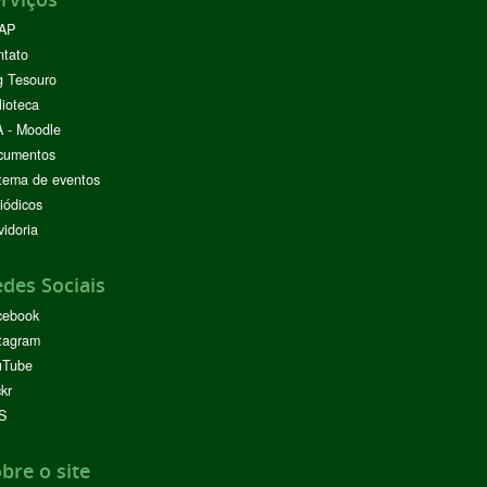
AP
ntato
g Tesouro
lioteca
 - Moodle
cumentos
tema de eventos
iódicos
idoria
des Sociais
cebook
tagram
uTube
ckr
S
bre o site