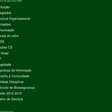
tituição
egiados
rutura Organizacional
missões
municação
nda do reitor
ASS
ições CS
I/Suap
P
egridade
urança da Informação
nsulta à Comunidade
vidade Disciplinar
tocolo de Biossegurança
stão 2012-2019
etim de Serviços
rviços