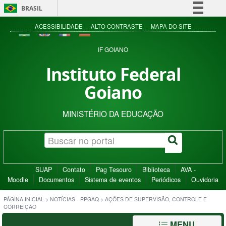
BRASIL
Simplifique!
ACESSIBILIDADE
ALTO CONTRASTE
MAPA DO SITE
Comunica BR
IF GOIANO
Participe
Instituto Federal
Acesso à informação
Goiano
Legislação
Canais
MINISTÉRIO DA EDUCAÇÃO
SUAP
Contato
Pag Tesouro
Biblioteca
AVA -
Moodle
Documentos
Sistema de eventos
Periódicos
Ouvidoria
PÁGINA INICIAL
>
NOTÍCIAS - PPGAQ
>
AÇÕES DE SUPERVISÃO, CONTROLE E
CORREIÇÃO
MENU