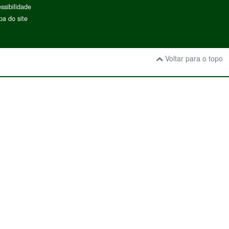
ssibilidade
a do site
Voltar para o topo