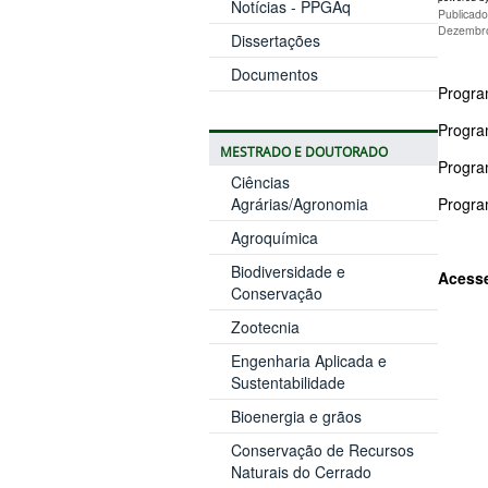
Notícias - PPGAq
Publicad
Dezembro
Dissertações
Documentos
Progra
Progra
MESTRADO E DOUTORADO
Progra
Ciências
Agrárias/Agronomia
Progra
Agroquímica
Biodiversidade e
Acess
Conservação
Zootecnia
Engenharia Aplicada e
Sustentabilidade
Bioenergia e grãos
Conservação de Recursos
Naturais do Cerrado