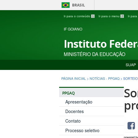
BRASIL
Ir para o conteúdo
1
Ir para o menu
2
Ir par
IF GOIANO
Instituto Fede
MINISTÉRIO DA EDUCAÇÃO
SUAP
PÁGINA INICIAL
>
NOTÍCIAS - PPGAQ
>
SORTEIO
So
PPGAQ
pr
Apresentação
Docentes
Contato
Processo seletivo
powered b