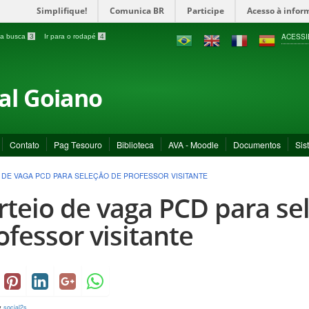
Simplifique!
Comunica BR
Participe
Acesso à infor
ACESSI
a a busca
3
Ir para o rodapé
4
ral Goiano
Contato
Pag Tesouro
Biblioteca
AVA - Moodle
Documentos
Sis
 DE VAGA PCD PARA SELEÇÃO DE PROFESSOR VISITANTE
rteio de vaga PCD para se
ofessor visitante
y
social2s