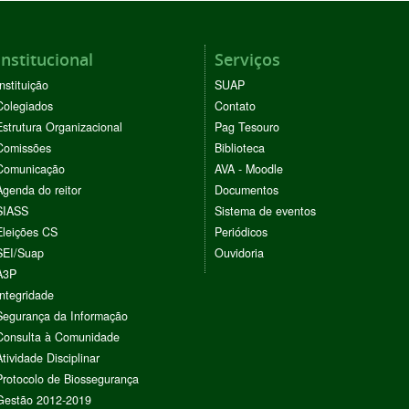
Institucional
Serviços
Instituição
SUAP
Colegiados
Contato
Estrutura Organizacional
Pag Tesouro
Comissões
Biblioteca
Comunicação
AVA - Moodle
Agenda do reitor
Documentos
SIASS
Sistema de eventos
Eleições CS
Periódicos
SEI/Suap
Ouvidoria
A3P
Integridade
Segurança da Informação
Consulta à Comunidade
Atividade Disciplinar
Protocolo de Biossegurança
Gestão 2012-2019