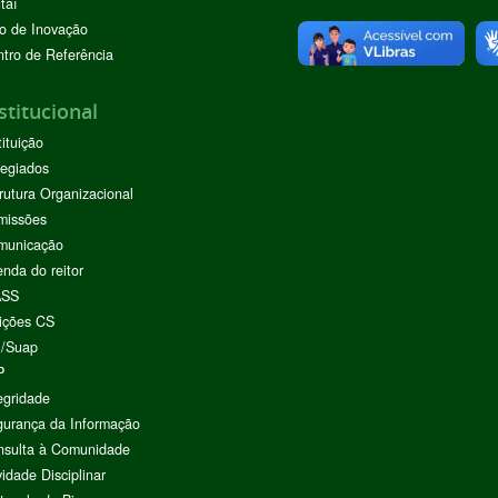
taí
o de Inovação
tro de Referência
stitucional
tituição
egiados
rutura Organizacional
missões
municação
nda do reitor
ASS
ições CS
I/Suap
P
egridade
urança da Informação
nsulta à Comunidade
vidade Disciplinar