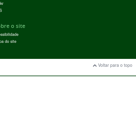
ckr
S
bre o site
ssibilidade
a do site
Voltar para o topo