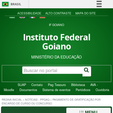
BRASIL
Simplifique!
ACESSIBILIDADE
ALTO CONTRASTE
MAPA DO SITE
Comunica BR
IF GOIANO
Participe
Instituto Federal
Acesso à informação
Goiano
Legislação
Canais
MINISTÉRIO DA EDUCAÇÃO
SUAP
Contato
Pag Tesouro
Biblioteca
AVA -
Moodle
Documentos
Sistema de eventos
Periódicos
Ouvidoria
PÁGINA INICIAL
>
NOTÍCIAS - PPGAQ
>
PAGAMENTO DE GRATIFICAÇÃO POR
ENCARGO DE CURSO OU CONCURSO
MENU