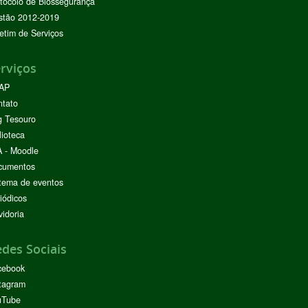
tocolo de Biossegurança
stão 2012-2019
etim de Serviços
rviços
AP
ntato
g Tesouro
lioteca
 - Moodle
cumentos
tema de eventos
iódicos
idoria
des Sociais
cebook
tagram
uTube