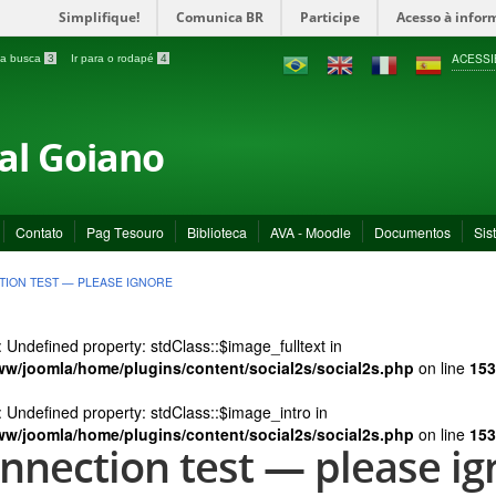
Simplifique!
Comunica BR
Participe
Acesso à infor
ACESSI
a a busca
3
Ir para o rodapé
4
ral Goiano
Contato
Pag Tesouro
Biblioteca
AVA - Moodle
Documentos
Sis
ION TEST — PLEASE IGNORE
: Undefined property: stdClass::$image_fulltext in
ww/joomla/home/plugins/content/social2s/social2s.php
on line
153
: Undefined property: stdClass::$image_intro in
ww/joomla/home/plugins/content/social2s/social2s.php
on line
153
nnection test — please ig