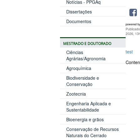
Notícias - PPGAq
Dissertações
Documentos
powered b
Publicado
2026, 13
MESTRADO E DOUTORADO
test
Ciências
Agrárias/Agronomia
Content
Agroquímica
Biodiversidade e
Conservação
Zootecnia
Engenharia Aplicada e
Sustentabilidade
Bioenergia e grãos
Conservação de Recursos
Naturais do Cerrado