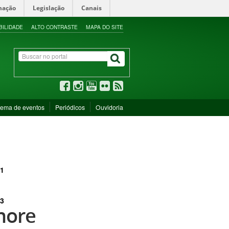
mação
Legislação
Canais
BILIDADE
ALTO CONTRASTE
MAPA DO SITE
tema de eventos
Periódicos
Ouvidoria
1
3
nore