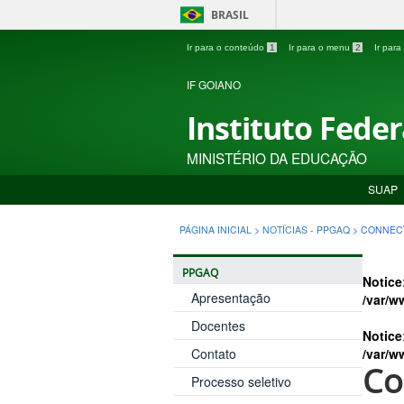
BRASIL
Ir para o conteúdo
1
Ir para o menu
2
Ir par
IF GOIANO
Instituto Fede
MINISTÉRIO DA EDUCAÇÃO
SUAP
PÁGINA INICIAL
>
NOTÍCIAS - PPGAQ
>
CONNECT
PPGAQ
Notice
Apresentação
/var/w
Docentes
Notice
Contato
/var/w
Co
Processo seletivo