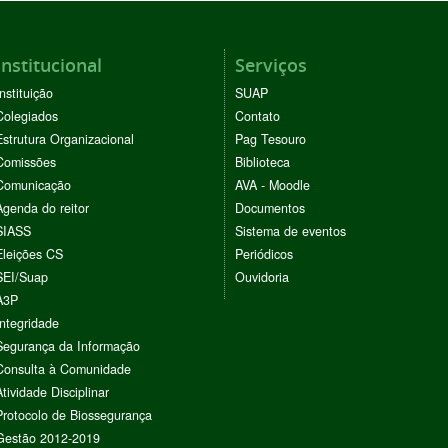
Institucional
Serviços
Instituição
SUAP
Colegiados
Contato
Estrutura Organizacional
Pag Tesouro
Comissões
Biblioteca
Comunicação
AVA - Moodle
Agenda do reitor
Documentos
SIASS
Sistema de eventos
Eleições CS
Periódicos
SEI/Suap
Ouvidoria
A3P
Integridade
Segurança da Informação
Consulta à Comunidade
Atividade Disciplinar
Protocolo de Biossegurança
Gestão 2012-2019