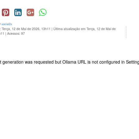
y
social2s
: Terça, 12 de Mai de 2026, 13h11
|
Última atualização em Terça, 12 de Mai de
h11
|
Acessos: 97
 generation was requested but Ollama URL is not configured in Setting