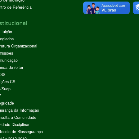
o de Inovação
tro de Referência
stitucional
tituição
egiados
rutura Organizacional
missões
municação
nda do reitor
ASS
ições CS
I/Suap
P
egridade
urança da Informação
nsulta à Comunidade
vidade Disciplinar
tocolo de Biossegurança
stão 2012-2019