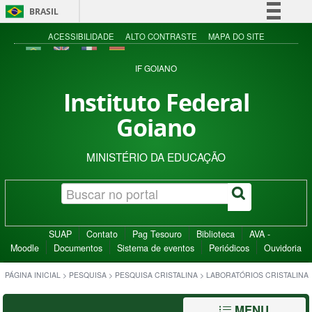
BRASIL
Simplifique!
ACESSIBILIDADE
ALTO CONTRASTE
MAPA DO SITE
Comunica BR
IF GOIANO
Participe
Instituto Federal
Acesso à informação
Goiano
Legislação
Canais
MINISTÉRIO DA EDUCAÇÃO
SUAP
Contato
Pag Tesouro
Biblioteca
AVA -
Moodle
Documentos
Sistema de eventos
Periódicos
Ouvidoria
PÁGINA INICIAL
>
PESQUISA
>
PESQUISA CRISTALINA
>
LABORATÓRIOS CRISTALINA
MENU