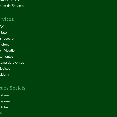
etim de Serviços
rviços
AP
ntato
g Tesouro
lioteca
 - Moodle
cumentos
tema de eventos
iódicos
idoria
des Sociais
cebook
tagram
uTube
ckr