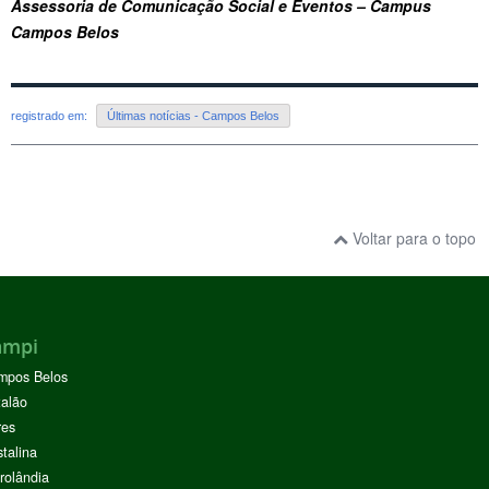
Assessoria de Comunicação Social e Eventos – Campus
Campos Belos
registrado em:
Últimas notícias - Campos Belos
Voltar para o topo
ampi
mpos Belos
alão
res
stalina
rolândia