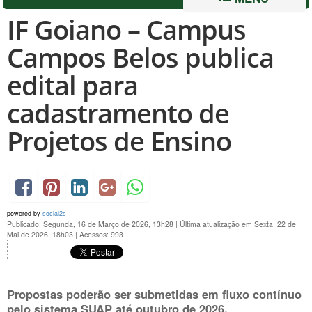
IF Goiano – Campus
Campos Belos publica
edital para
cadastramento de
Projetos de Ensino
powered by
social2s
Publicado: Segunda, 16 de Março de 2026, 13h28
|
Última atualização em Sexta, 22 de
Mai de 2026, 18h03
|
Acessos: 993
Propostas poderão ser submetidas em fluxo contínuo
pelo sistema SUAP até outubro de 2026.