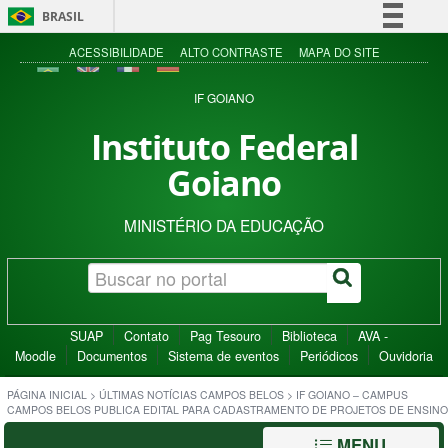
BRASIL
Simplifique!
ACESSIBILIDADE
ALTO CONTRASTE
MAPA DO SITE
Comunica BR
IF GOIANO
Participe
Instituto Federal
Acesso à informação
Goiano
Legislação
Canais
MINISTÉRIO DA EDUCAÇÃO
SUAP
Contato
Pag Tesouro
Biblioteca
AVA -
Moodle
Documentos
Sistema de eventos
Periódicos
Ouvidoria
PÁGINA INICIAL
>
ÚLTIMAS NOTÍCIAS CAMPOS BELOS
>
IF GOIANO – CAMPUS
CAMPOS BELOS PUBLICA EDITAL PARA CADASTRAMENTO DE PROJETOS DE ENSINO
MENU