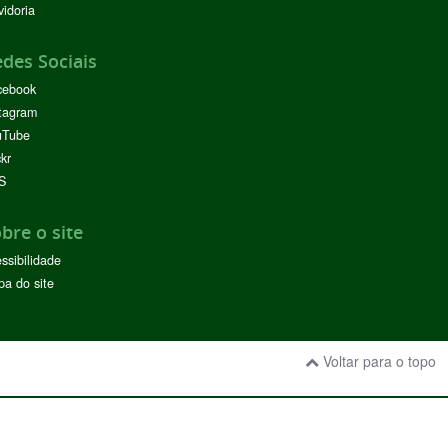
idoria
des Sociais
cebook
tagram
uTube
ckr
S
bre o site
ssibilidade
a do site
Voltar para o topo