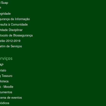
I/Suap
P
egridade
urança da Informação
nsulta à Comunidade
vidade Disciplinar
tocolo de Biossegurança
stão 2012-2019
etim de Serviços
rviços
AP
ntato
g Tesouro
lioteca
 - Moodle
cumentos
tema de eventos
iódicos