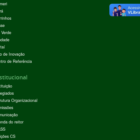
meri
rá
rinhos
sse
 Verde
ndade
taí
o de Inovação
tro de Referência
stitucional
tituição
egiados
rutura Organizacional
missões
municação
nda do reitor
ASS
ições CS