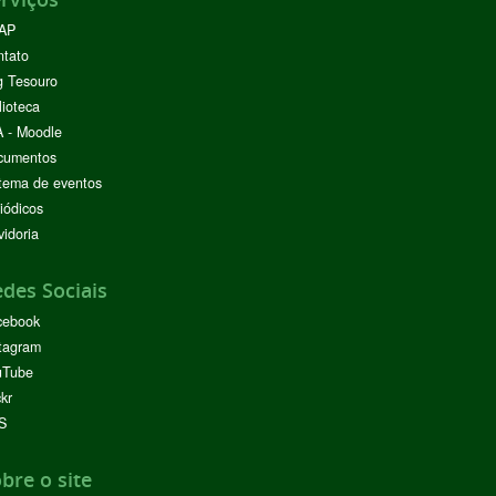
AP
ntato
g Tesouro
lioteca
 - Moodle
cumentos
tema de eventos
iódicos
idoria
des Sociais
cebook
tagram
uTube
ckr
S
bre o site