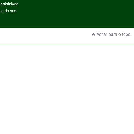
ssibilidade
a do site
Voltar para o topo