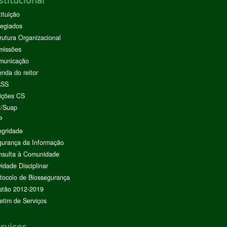
stitucional
tituição
egiados
rutura Organizacional
missões
municação
nda do reitor
ASS
ições CS
I/Suap
P
egridade
urança da Informação
nsulta à Comunidade
vidade Disciplinar
tocolo de Biossegurança
stão 2012-2019
etim de Serviços
rviços