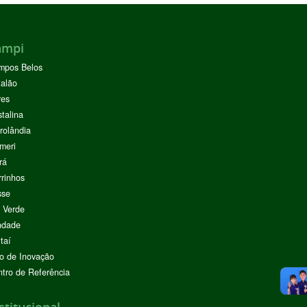
ampi
mpos Belos
alão
res
stalina
rolândia
meri
rá
rinhos
sse
 Verde
ndade
taí
o de Inovação
tro de Referência