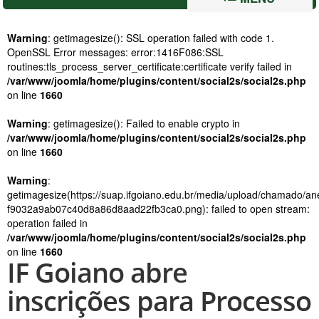
Warning
: getimagesize(): SSL operation failed with code 1.
OpenSSL Error messages: error:1416F086:SSL
routines:tls_process_server_certificate:certificate verify failed in
/var/www/joomla/home/plugins/content/social2s/social2s.php
on line
1660
Warning
: getimagesize(): Failed to enable crypto in
/var/www/joomla/home/plugins/content/social2s/social2s.php
on line
1660
Warning
:
getimagesize(https://suap.ifgoiano.edu.br/media/upload/chamado/
f9032a9ab07c40d8a86d8aad22fb3ca0.png): failed to open stream:
operation failed in
/var/www/joomla/home/plugins/content/social2s/social2s.php
on line
1660
IF Goiano abre
inscrições para Processo