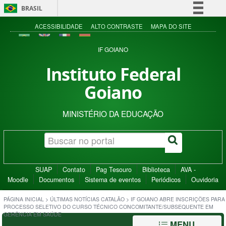
BRASIL
Simplifique!
ACESSIBILIDADE
ALTO CONTRASTE
MAPA DO SITE
Comunica BR
IF GOIANO
Participe
Instituto Federal
Acesso à informação
Goiano
Legislação
Canais
MINISTÉRIO DA EDUCAÇÃO
SUAP
Contato
Pag Tesouro
Biblioteca
AVA -
Moodle
Documentos
Sistema de eventos
Periódicos
Ouvidoria
PÁGINA INICIAL
>
ÚLTIMAS NOTÍCIAS CATALÃO
>
IF GOIANO ABRE INSCRIÇÕES PARA
PROCESSO SELETIVO DO CURSO TÉCNICO CONCOMITANTE/SUBSEQUENTE EM
GERÊNCIA EM SAÚDE
MENU