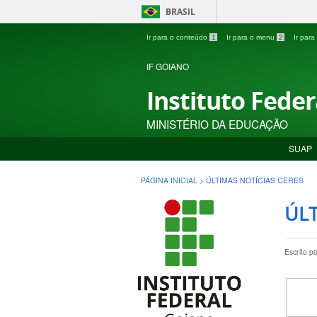
BRASIL
Ir para o conteúdo
1
Ir para o menu
2
Ir par
IF GOIANO
Instituto Fede
MINISTÉRIO DA EDUCAÇÃO
SUAP
PÁGINA INICIAL
>
ÚLTIMAS NOTÍCIAS CERES
ÚLT
Escrito p