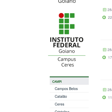
28
22
28
17
CAMPI
Campos Belos
28
Catalão
11
Ceres
Cristalina