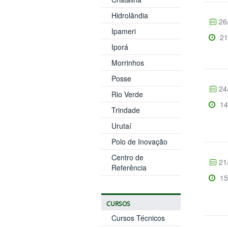
Hidrolândia
26
Ipameri
21
Iporá
Morrinhos
Posse
24
Rio Verde
14
Trindade
Urutaí
Polo de Inovação
Centro de
21
Referência
15
CURSOS
Cursos Técnicos