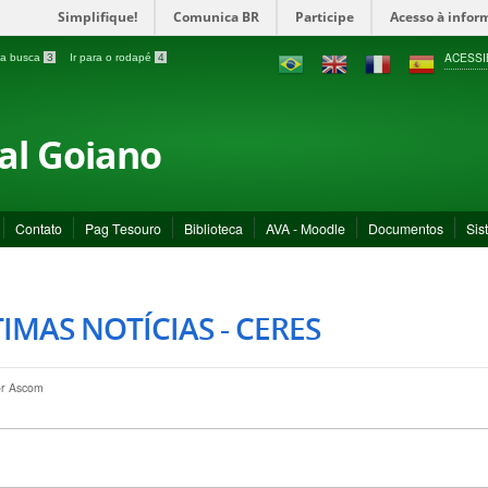
Simplifique!
Comunica BR
Participe
Acesso à infor
ACESSI
a a busca
3
Ir para o rodapé
4
ral Goiano
Contato
Pag Tesouro
Biblioteca
AVA - Moodle
Documentos
Sis
IMAS NOTÍCIAS - CERES
or
Ascom