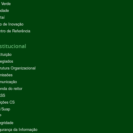
 Verde
ndade
taí
o de Inovação
tro de Referência
stitucional
tituição
egiados
rutura Organizacional
missões
municação
nda do reitor
ASS
ições CS
I/Suap
P
egridade
urança da Informação