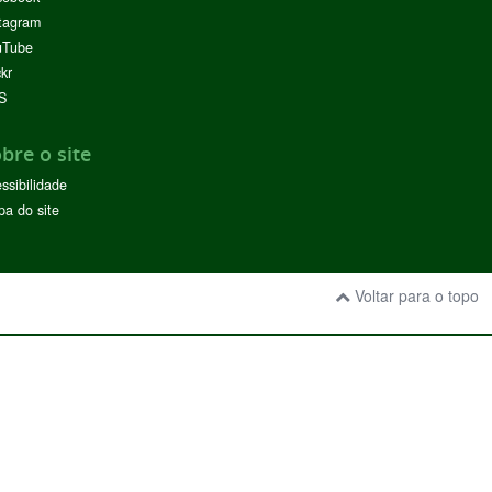
tagram
uTube
ckr
S
bre o site
ssibilidade
a do site
Voltar para o topo