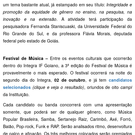
um tema bastante atual, já estampado em seu título:
Integridade e
promoção da equidade de gênero no ensino, na pesquisa, na
inovação e na extensão
. A atividade terá participação da
pesquisadora Fernanda Staniscuaski, da Universidade Federal do
Rio Grande do Sul, e da professora Flávia Morais, deputada
federal pelo estado de Goiás.
Festival de Música –
Entre os eventos culturais que ocorrerão
dentro do Integra IF Goiano, a 3ª edição do Festival de Música é
provavelmente o mais esperado. O festival ocorrerá na noite do
segundo dia do Integra,
02 de outubro
, e já tem
candidatos
selecionados
(clique e veja o resultado)
, oriundos de oito
campi
da Instituição.
Cada candidato ou banda concorrerá com uma apresentação
somente, que poderá ser de qualquer gênero, como Música
Popular Brasileira, Samba, Sertanejo Raiz, Carimbó, Axé, Forró,
Baião, Pop-rock, Funk e RAP. Serão analisados ritmo, desenvoltura
de palco e afinação. Os três melhores colocados serão premiados