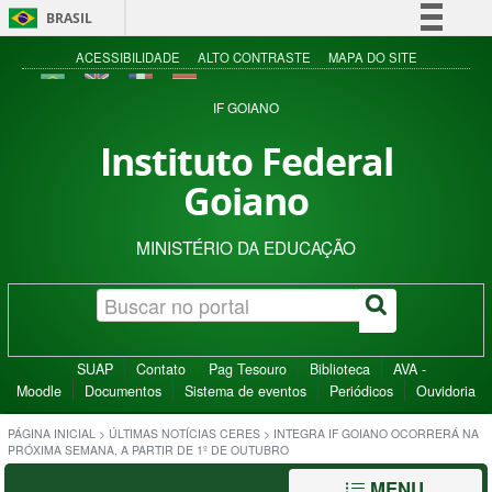
BRASIL
Simplifique!
ACESSIBILIDADE
ALTO CONTRASTE
MAPA DO SITE
Comunica BR
IF GOIANO
Participe
Instituto Federal
Acesso à informação
Goiano
Legislação
Canais
MINISTÉRIO DA EDUCAÇÃO
SUAP
Contato
Pag Tesouro
Biblioteca
AVA -
Moodle
Documentos
Sistema de eventos
Periódicos
Ouvidoria
PÁGINA INICIAL
>
ÚLTIMAS NOTÍCIAS CERES
>
INTEGRA IF GOIANO OCORRERÁ NA
PRÓXIMA SEMANA, A PARTIR DE 1º DE OUTUBRO
MENU