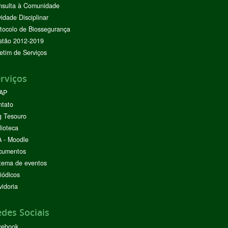
nsulta à Comunidade
vidade Disciplinar
tocolo de Biossegurança
stão 2012-2019
etim de Serviços
rviços
AP
ntato
g Tesouro
lioteca
 - Moodle
cumentos
tema de eventos
iódicos
idoria
des Sociais
cebook