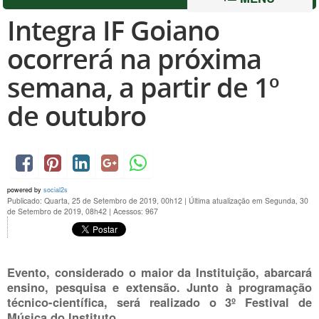
Integra IF Goiano
ocorrerá na próxima
semana, a partir de 1º
de outubro
powered by
social2s
Publicado: Quarta, 25 de Setembro de 2019, 00h12
|
Última atualização em Segunda, 30
de Setembro de 2019, 08h42
|
Acessos: 967
Evento, considerado o maior da Instituição, abarcará
ensino, pesquisa e extensão. Junto à programação
técnico-científica, será realizado o 3º Festival de
Música do Instituto