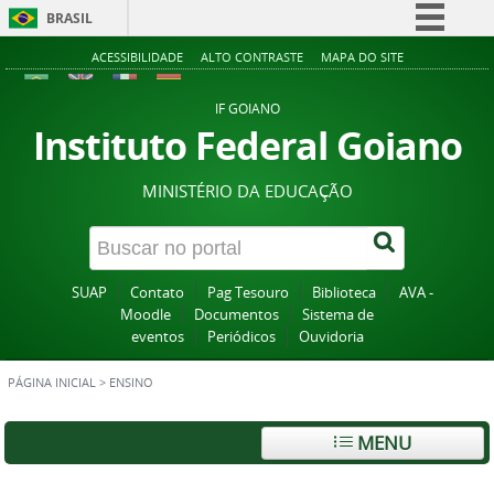
BRASIL
Simplifique!
ACESSIBILIDADE
ALTO CONTRASTE
MAPA DO SITE
Comunica BR
IF GOIANO
Participe
Instituto Federal Goiano
Acesso à informação
MINISTÉRIO DA EDUCAÇÃO
Legislação
Canais
SUAP
Contato
Pag Tesouro
Biblioteca
AVA -
Moodle
Documentos
Sistema de
eventos
Periódicos
Ouvidoria
PÁGINA INICIAL
>
ENSINO
MENU