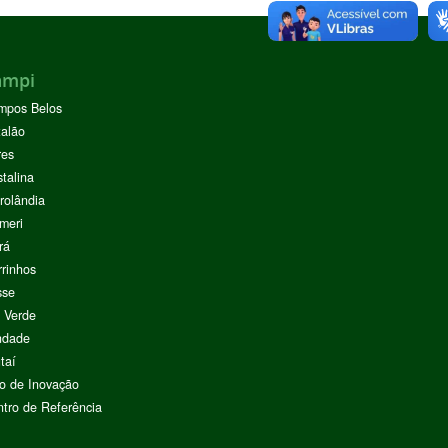
ampi
mpos Belos
alão
res
stalina
rolândia
meri
rá
rinhos
sse
 Verde
ndade
taí
o de Inovação
tro de Referência