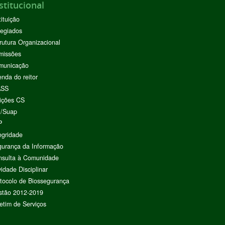
stitucional
tituição
egiados
rutura Organizacional
missões
municação
nda do reitor
ASS
ições CS
I/Suap
P
egridade
urança da Informação
nsulta à Comunidade
vidade Disciplinar
tocolo de Biossegurança
stão 2012-2019
etim de Serviços