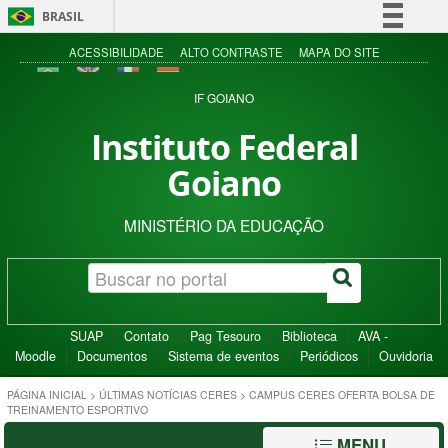
BRASIL
Simplifique!
ACESSIBILIDADE
ALTO CONTRASTE
MAPA DO SITE
Comunica BR
IF GOIANO
Participe
Instituto Federal
Acesso à informação
Goiano
Legislação
Canais
MINISTÉRIO DA EDUCAÇÃO
SUAP
Contato
Pag Tesouro
Biblioteca
AVA -
Moodle
Documentos
Sistema de eventos
Periódicos
Ouvidoria
PÁGINA INICIAL
>
ÚLTIMAS NOTÍCIAS CERES
>
CAMPUS CERES OFERTA BOLSA DE
TREINAMENTO ESPORTIVO
MENU