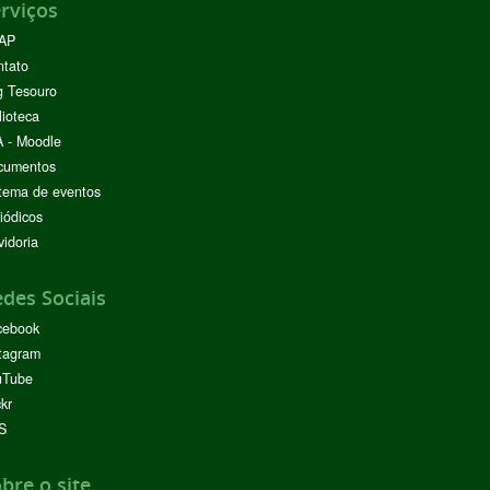
rviços
AP
ntato
g Tesouro
lioteca
 - Moodle
cumentos
tema de eventos
iódicos
idoria
des Sociais
cebook
tagram
uTube
ckr
S
bre o site