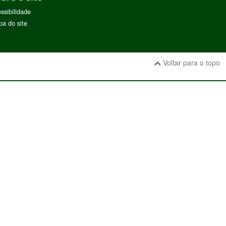
ssibilidade
a do site
Voltar para o topo