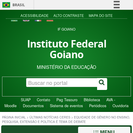
BRASIL
Simplifique!
ACESSIBILIDADE
ALTO CONTRASTE
MAPA DO SITE
Comunica BR
IF GOIANO
Participe
Instituto Federal
Acesso à informação
Goiano
Legislação
Canais
MINISTÉRIO DA EDUCAÇÃO
SUAP
Contato
Pag Tesouro
Biblioteca
AVA -
Moodle
Documentos
Sistema de eventos
Periódicos
Ouvidoria
PÁGINA INICIAL
>
ÚLTIMAS NOTÍCIAS CERES
>
EQUIDADE DE GÊNERO NO ENSINO,
PESQUISA, EXTENSÃO E POLÍTICA É TEMA DE DEBATE
MENU