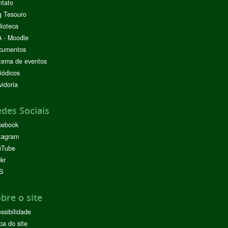
ntato
g Tesouro
lioteca
 - Moodle
cumentos
tema de eventos
iódicos
idoria
des Sociais
cebook
tagram
uTube
ckr
S
bre o site
ssibilidade
a do site