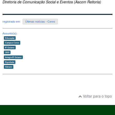
Diretoria de Comunicação Social e Eventos (Ascom Reitoria)
registrado em:
Últimas notícias - Ceres
Assunto(s):
Educação
Campus Ceres
IF Goiano
2019
Integra IF Goiano
Equidade
Gênero
Voltar para o topo