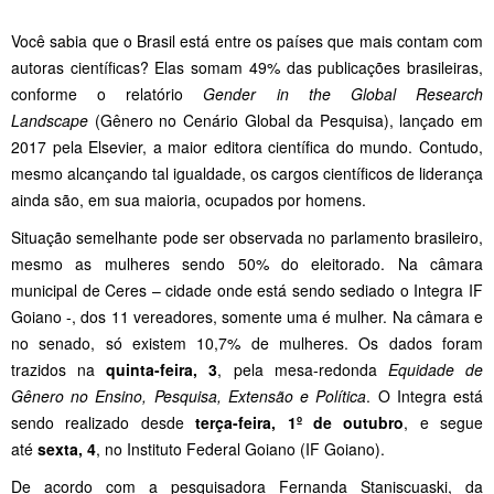
Você sabia que o Brasil está entre os países que mais contam com
autoras científicas? Elas somam 49% das publicações brasileiras,
conforme o relatório
Gender in the Global Research
Landscape
(Gênero no Cenário Global da Pesquisa), lançado em
2017 pela Elsevier, a maior editora científica do mundo. Contudo,
mesmo alcançando tal igualdade, os cargos científicos de liderança
ainda são, em sua maioria, ocupados por homens.
Situação semelhante pode ser observada no parlamento brasileiro,
mesmo as mulheres sendo 50% do eleitorado. Na câmara
municipal de Ceres – cidade onde está sendo sediado o Integra IF
Goiano -, dos 11 vereadores, somente uma é mulher. Na câmara e
no senado, só existem 10,7% de mulheres. Os dados foram
trazidos na
quinta-feira, 3
, pela mesa-redonda
Equidade de
Gênero no Ensino, Pesquisa, Extensão e Política
. O Integra está
sendo realizado desde
terça-feira, 1º de outubro
, e segue
até
sexta, 4
, no Instituto Federal Goiano (IF Goiano).
De acordo com a pesquisadora Fernanda Staniscuaski, da