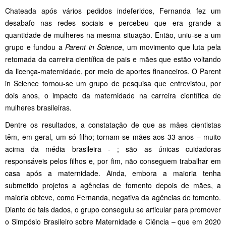
Chateada após vários pedidos indeferidos, Fernanda fez um
desabafo nas redes sociais e percebeu que era grande a
quantidade de mulheres na mesma situação. Então, uniu-se a um
grupo e fundou a
Parent in Science
, um movimento que luta pela
retomada da carreira científica de pais e mães que estão voltando
da licença-maternidade, por meio de aportes financeiros. O Parent
in Science tornou-se um grupo de pesquisa que entrevistou, por
dois anos, o impacto da maternidade na carreira científica de
mulheres brasileiras.
Dentre os resultados, a constatação de que as mães cientistas
têm, em geral, um só filho; tornam-se mães aos 33 anos – muito
acima da média brasileira - ; são as únicas cuidadoras
responsáveis pelos filhos e, por fim, não conseguem trabalhar em
casa após a maternidade. Ainda, embora a maioria tenha
submetido projetos a agências de fomento depois de mães, a
maioria obteve, como Fernanda, negativa da agências de fomento.
Diante de tais dados, o grupo conseguiu se articular para promover
o Simpósio Brasileiro sobre Maternidade e Ciência – que em 2020