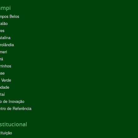
ampi
mpos Belos
alão
res
stalina
rolândia
meri
rá
rinhos
sse
 Verde
ndade
taí
o de Inovação
tro de Referência
stitucional
tituição