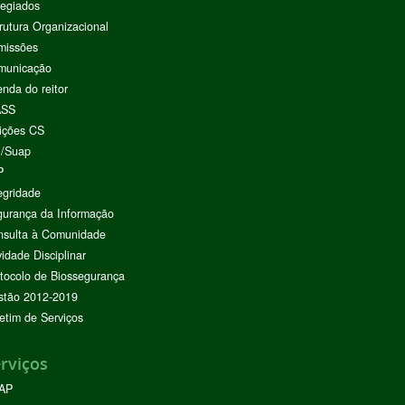
egiados
rutura Organizacional
missões
municação
nda do reitor
ASS
ições CS
I/Suap
P
egridade
urança da Informação
nsulta à Comunidade
vidade Disciplinar
tocolo de Biossegurança
stão 2012-2019
etim de Serviços
rviços
AP