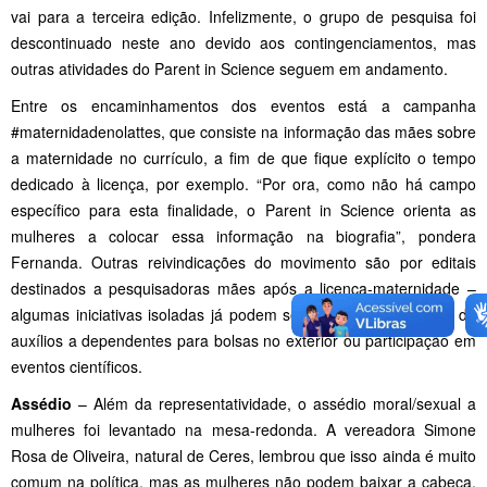
vai para a terceira edição. Infelizmente, o grupo de pesquisa foi
descontinuado neste ano devido aos contingenciamentos, mas
outras atividades do Parent in Science seguem em andamento.
Entre os encaminhamentos dos eventos está a campanha
#maternidadenolattes, que consiste na informação das mães sobre
a maternidade no currículo, a fim de que fique explícito o tempo
dedicado à licença, por exemplo. “Por ora, como não há campo
específico para esta finalidade, o Parent in Science orienta as
mulheres a colocar essa informação na biografia”, pondera
Fernanda. Outras reivindicações do movimento são por editais
destinados a pesquisadoras mães após a licença-maternidade –
algumas iniciativas isoladas já podem ser encontradas -, além de
auxílios a dependentes para bolsas no exterior ou participação em
eventos científicos.
Assédio
– Além da representatividade, o assédio moral/sexual a
mulheres foi levantado na mesa-redonda. A vereadora Simone
Rosa de Oliveira, natural de Ceres, lembrou que isso ainda é muito
comum na política, mas as mulheres não podem baixar a cabeça.