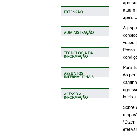
aprese
atuam 
EXTENSÃO
apelo p
A popu
ADMINISTRAÇÃO
consid
vocês 
Possa.
TECNOLOGIA DA
condiçõ
INFORMAÇÃO
Para t
ASSUNTOS
do perf
INTERNACIONAIS
caminh
egress
ACESSO À
início
INFORMAÇÃO
Sobre 
etapas
“Dizem
efetiva