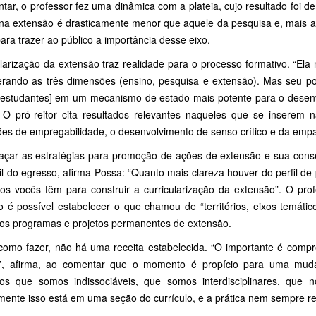
ntar, o professor fez uma dinâmica com a plateia, cujo resultado foi
na extensão é drasticamente menor que aquele da pesquisa e, mais ain
ara trazer ao público a importância desse eixo.
larização da extensão traz realidade para o processo formativo. “El
erando as três dimensões (ensino, pesquisa e extensão). Mas seu po
[estudantes] em um mecanismo de estado mais potente para o desenv
 O pró-reitor cita resultados relevantes naqueles que se inserem 
es de empregabilidade, o desenvolvimento de senso crítico e da empat
raçar as estratégias para promoção de ações de extensão e sua conseq
il do egresso, afirma Possa: “Quanto mais clareza houver do perfil de
os vocês têm para construir a curricularização da extensão”. O prof
o é possível estabelecer o que chamou de “territórios, eixos temáti
 aos programas e projetos permanentes de extensão.
como fazer, não há uma receita estabelecida. “O importante é comp
”, afirma, ao comentar que o momento é propício para uma mud
os que somos indissociáveis, que somos interdisciplinares, que 
mente isso está em uma seção do currículo, e a prática nem sempre re