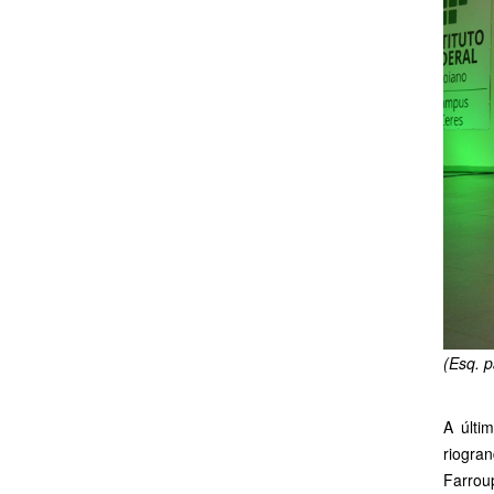
(Esq. 
A últi
riogran
Farrou