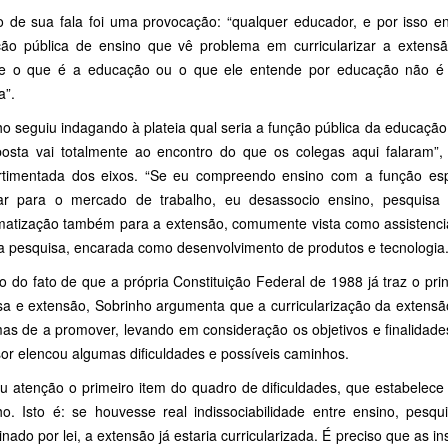
io de sua fala foi uma provocação: “qualquer educador, e por isso e
uição pública de ensino que vê problema em curricularizar a extens
e o que é a educação ou o que ele entende por educação não é
a”.
o seguiu indagando à plateia qual seria a função pública da educação 
posta vai totalmente ao encontro do que os colegas aqui falaram
timentada dos eixos. “Se eu compreendo ensino com a função espe
ar para o mercado de trabalho, eu desassocio ensino, pesquisa e
matização também para a extensão, comumente vista como assistencial
 a pesquisa, encarada como desenvolvimento de produtos e tecnologia
o do fato de que a própria Constituição Federal de 1988 já traz o prin
sa e extensão, Sobrinho argumenta que a curricularização da extensão 
as de a promover, levando em consideração os objetivos e finalidades 
sor elencou algumas dificuldades e possíveis caminhos.
 atenção o primeiro item do quadro de dificuldades, que estabelece 
ho. Isto é: se houvesse real indissociabilidade entre ensino, pes
nado por lei, a extensão já estaria curricularizada. É preciso que as in