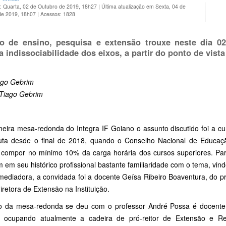
o: Quarta, 02 de Outubro de 2019, 18h27
|
Última atualização em Sexta, 04 de
de 2019, 18h07
|
Acessos: 1828
o de ensino, pesquisa e extensão trouxe neste dia 0
va indissociabilidade dos eixos, a partir do ponto de vist
ago Gebrim
 Tiago Gebrim
meira mesa-redonda do Integra IF Goiano o assunto discutido foi a cu
ta desde o final de 2018, quando o Conselho Nacional de Educa
compor no mínimo 10% da carga horária dos cursos superiores. Para t
 em seu histórico profissional bastante familiaridade com o tema, vindo
ediadora, a convidada foi a docente Geísa Ribeiro Boaventura, do pró
retora de Extensão na Instituição.
io da mesa-redonda se deu com o professor André Possa é docente n
, ocupando atualmente a cadeira de pró-reitor de Extensão e Rel