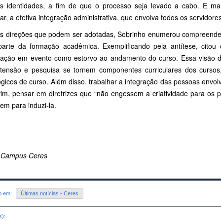
s identidades, a fim de que o processo seja levado a cabo. E mai
lar, a efetiva integração administrativa, que envolva todos os servidore
as direções que podem ser adotadas, Sobrinho enumerou compreender
arte da formação acadêmica. Exemplificando pela antítese, citou
ipação em evento como estorvo ao andamento do curso. Essa visão d
tensão e pesquisa se tornem componentes curriculares dos cursos, 
icos de curso. Além disso, trabalhar a integração das pessoas envolv
 fim, pensar em diretrizes que “não engessem a criatividade para os
em para induzi-la.
 Campus Ceres
do em:
Últimas notícias - Ceres
s):