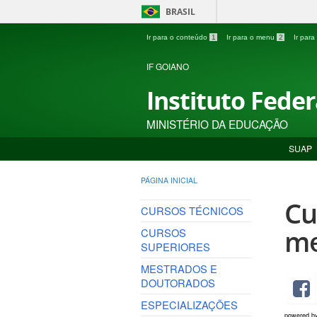
BRASIL
Ir para o conteúdo
1
Ir para o menu
2
Ir par
IF GOIANO
Instituto Fede
MINISTÉRIO DA EDUCAÇÃO
SUAP
PÁGINA INICIAL
Cu
CURSOS TÉCNICOS
me
CURSOS
SUPERIORES
MESTRADOS E
DOUTORADOS
ESPECIALIZAÇÕES
powered b