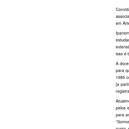
Convid
associ
em Arte
Ipanem
estuda
extens
isso é
A doce
para q
1985 c
[a par
registr
Atualm
pelos 
para am
“Somos
curso, 