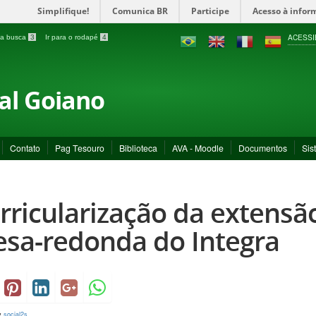
Simplifique!
Comunica BR
Participe
Acesso à infor
ACESSI
a a busca
3
Ir para o rodapé
4
ral Goiano
Contato
Pag Tesouro
Biblioteca
AVA - Moodle
Documentos
Sis
rricularização da extensã
sa-redonda do Integra
y
social2s