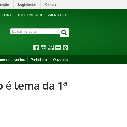
mação
Legislação
Canais
BILIDADE
ALTO CONTRASTE
MAPA DO SITE
tema de eventos
Periódicos
Ouvidoria
o é tema da 1ª