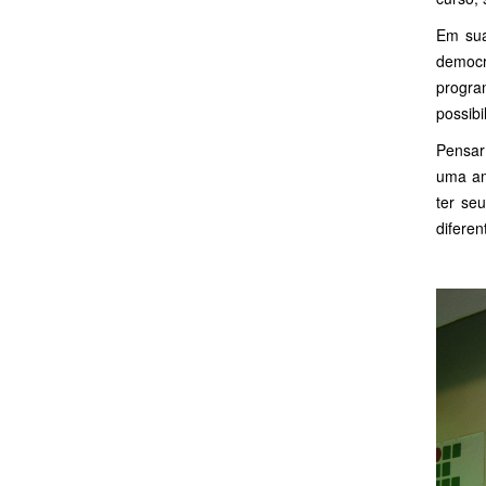
Em sua
democr
progra
possibi
Pensar
uma amp
ter seu
diferen