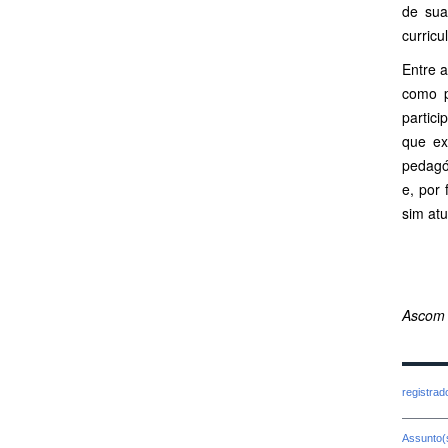
de sua
curricu
Entre 
como p
partic
que ex
pedagóg
e, por
sim atu
Ascom
registra
Assunto(