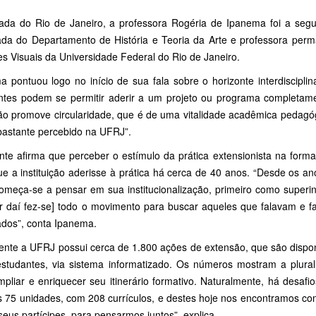
ada do Rio de Janeiro, a professora Rogéria de Ipanema foi a segu
ada do Departamento de História e Teoria da Arte e professora pe
s Visuais da Universidade Federal do Rio de Janeiro.
a pontuou logo no início de sua fala sobre o horizonte interdiscipl
ntes podem se permitir aderir a um projeto ou programa completame
ão promove circularidade, que é de uma vitalidade acadêmica pedagóg
 bastante percebido na UFRJ”.
nte afirma que perceber o estímulo da prática extensionista na form
ue a instituição aderisse à prática há cerca de 40 anos. “Desde os 
omeça-se a pensar em sua institucionalização, primeiro como superin
tir daí fez-se] todo o movimento para buscar aqueles que falavam e
ados”, conta Ipanema.
ente a UFRJ possui cerca de 1.800 ações de extensão, que são dispon
estudantes, via sistema informatizado. Os números mostram a plura
pliar e enriquecer seu itinerário formativo. Naturalmente, há desafi
 75 unidades, com 208 currículos, e destes hoje nos encontramos com
seus partícipes, para pensarmos juntos”, explica.