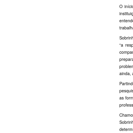
O iníc
instit
entend
trabalh
Sobrinh
“a res
compar
prepar
proble
ainda,
Partind
pesqui
as form
profes
Chamou
Sobrin
determi