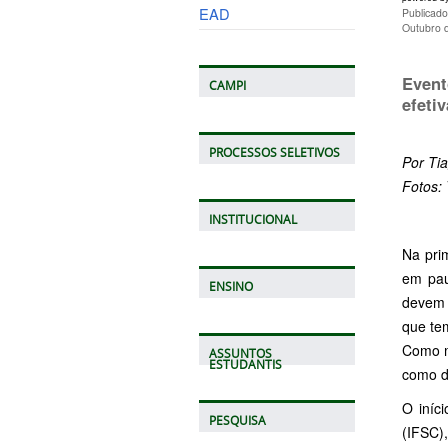
EAD
Publicad
Outubro 
Event
CAMPI
efeti
PROCESSOS SELETIVOS
Por Ti
Fotos:
INSTITUCIONAL
Na pri
em pau
ENSINO
devem 
que tem
Como m
ASSUNTOS
ESTUDANTIS
como di
O iníc
PESQUISA
(IFSC)