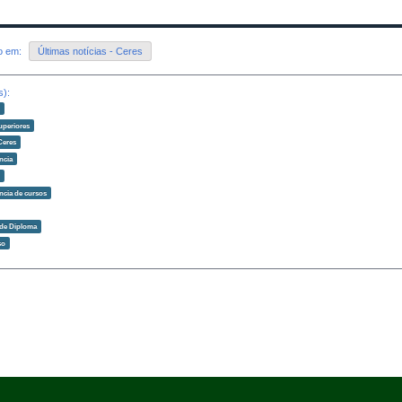
do em:
Últimas notícias - Ceres
s):
o
uperiores
Ceres
ncia
o
ncia de cursos
 de Diploma
so