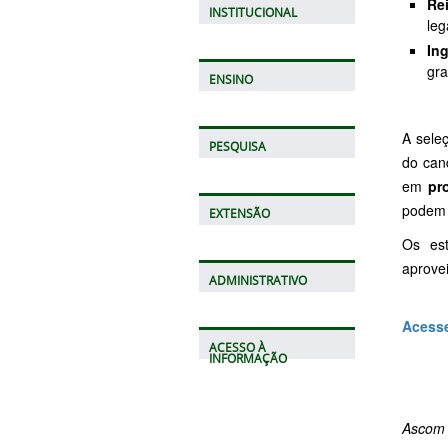
Re
INSTITUCIONAL
leg
In
gr
ENSINO
A seleç
PESQUISA
do can
em
pr
podem p
EXTENSÃO
Os est
aprovei
ADMINISTRATIVO
Acesse
ACESSO À
INFORMAÇÃO
Ascom