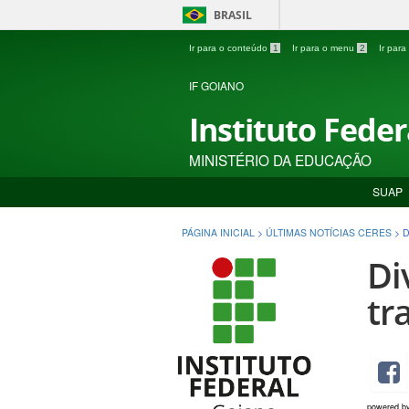
BRASIL
Ir para o conteúdo
1
Ir para o menu
2
Ir par
IF GOIANO
Instituto Fede
MINISTÉRIO DA EDUCAÇÃO
SUAP
PÁGINA INICIAL
>
ÚLTIMAS NOTÍCIAS CERES
>
D
Di
tr
powered b