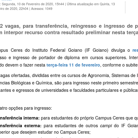
o: Segunda, 10 de Fevereiro de 2020, 15h44
|
Última atualização em Quinta, 13
eiro de 2020, 22h04
|
Acessos: 1049
2 vagas, para transferência, reingresso e ingresso de 
 interpor recurso contra resultado preliminar nesta terça
us Ceres do Instituto Federal Goiano (IF Goiano) divulga o
re
esso e ingresso de portador de diploma em cursos superiores. Int
ado devem o fazer nesta
terça-feira 11 de fevereiro
, conforme o subit
agas ofertadas, divididas entre os cursos de Agronomia, Sistemas de I
ncias Biológicas e Química, são para ingresso neste primeiro semestre
antes e egressos de universidades e faculdades particulares e públicas
atro opções para ingresso:
nsferência interna:
para estudantes do próprio Campus Ceres que q
ansferência externa:
para estudantes de outros
campi
do IF Goian
erior que desejem estudar no Campus Ceres;