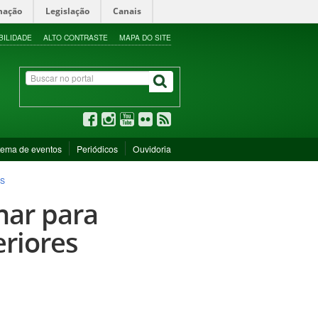
mação
Legislação
Canais
BILIDADE
ALTO CONTRASTE
MAPA DO SITE
tema de eventos
Periódicos
Ouvidoria
ES
nar para
eriores