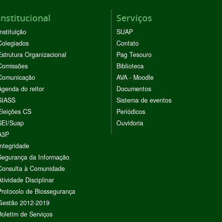
Institucional
Serviços
Instituição
SUAP
Colegiados
Contato
Estrutura Organizacional
Pag Tesouro
Comissões
Biblioteca
Comunicação
AVA - Moodle
Agenda do reitor
Documentos
SIASS
Sistema de eventos
Eleições CS
Periódicos
SEI/Suap
Ouvidoria
A3P
Integridade
Segurança da Informação
Consulta à Comunidade
Atividade Disciplinar
Protocolo de Biossegurança
Gestão 2012-2019
Boletim de Serviços