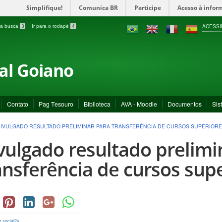
Simplifique!
Comunica BR
Participe
Acesso à infor
ACESSI
a a busca
3
Ir para o rodapé
4
ral Goiano
Contato
Pag Tesouro
Biblioteca
AVA - Moodle
Documentos
Sis
IVULGADO RESULTADO PRELIMINAR PARA TRANSFERÊNCIA DE CURSOS SUPERIOR
vulgado resultado prelimi
ansferência de cursos sup
y
social2s