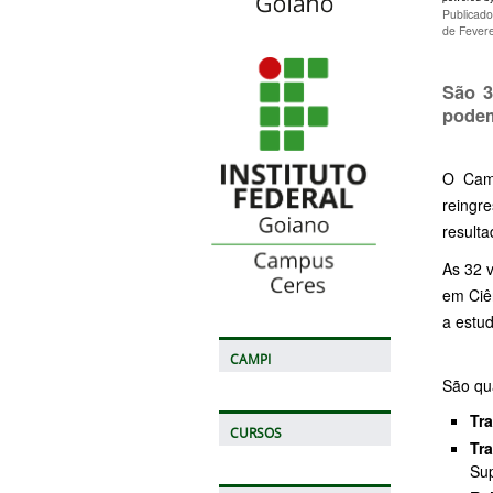
Publicad
de Fever
São 3
podem
O Camp
reingr
result
As 32 v
em Ciê
a estud
CAMPI
São qu
Tra
CURSOS
Tr
Sup