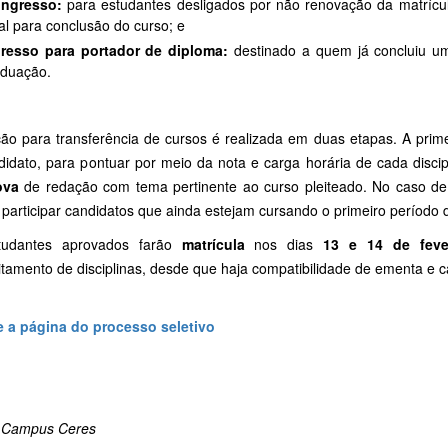
ingresso:
para estudantes desligados por não renovação da matrícu
al para conclusão do curso; e
gresso para portador de diploma:
destinado a quem já concluiu um 
aduação.
ão para transferência de cursos é realizada em duas etapas. A primei
didato, para pontuar por meio da nota e carga horária de cada disci
ova
de redação com tema pertinente ao curso pleiteado. No caso de t
articipar candidatos que ainda estejam cursando o primeiro período d
udantes aprovados farão
matrícula
nos dias
13 e 14 de feve
tamento de disciplinas, desde que haja compatibilidade de ementa e c
 a página do processo seletivo
 Campus Ceres