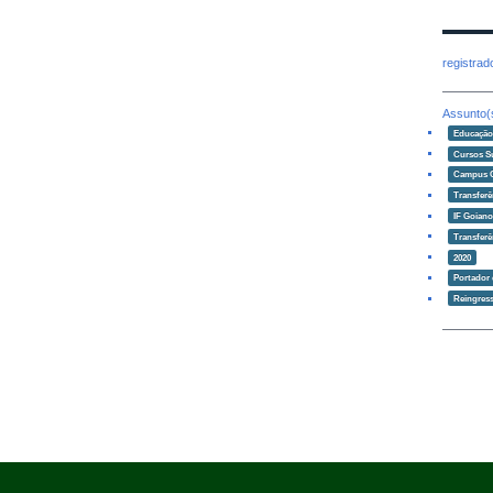
registra
Assunto(
Educaçã
Cursos S
Campus 
Transferê
IF Goian
Transferê
2020
Portador
Reingres