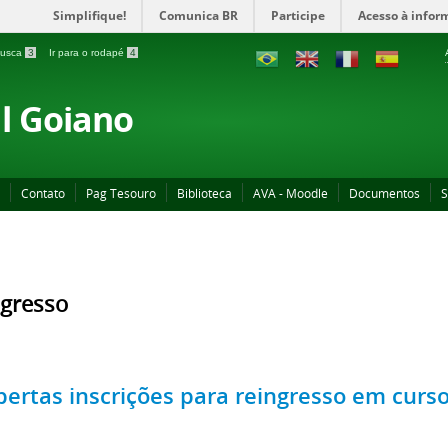
Simplifique!
Comunica BR
Participe
Acesso à infor
 busca
3
Ir para o rodapé
4
al Goiano
Contato
Pag Tesouro
Biblioteca
AVA - Moodle
Documentos
S
gresso
bertas inscrições para reingresso em curso