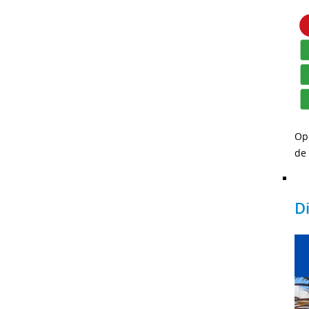
Op
de 
D