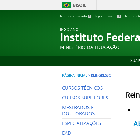
BRASIL
Ir para o conteúdo
1
Ir para o menu
2
Ir para a
IF GOIANO
Instituto Feder
MINISTÉRIO DA EDUCAÇÃO
SUAP
PÁGINA INICIAL
>
REINGRESSO
CURSOS TÉCNICOS
Rein
CURSOS SUPERIORES
MESTRADOS E
DOUTORADOS
A
ESPECIALIZAÇÕES
EAD