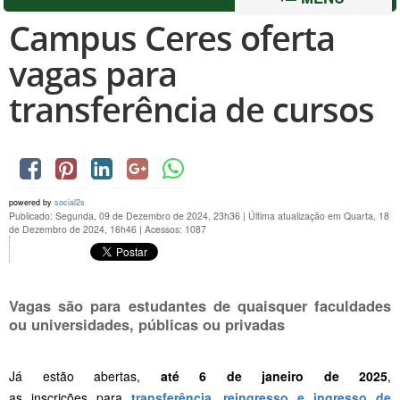
Campus Ceres oferta
vagas para
transferência de cursos
powered by
social2s
Publicado: Segunda, 09 de Dezembro de 2024, 23h36
|
Última atualização em Quarta, 18
de Dezembro de 2024, 16h46
|
Acessos: 1087
Vagas são para estudantes de quaisquer faculdades
ou universidades, públicas ou privadas
Já estão abertas,
até 6 de janeiro de 2025
,
as inscrições
para
transferência, reingresso e ingresso de