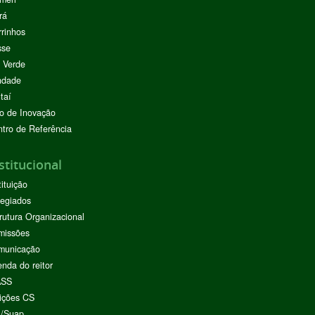
rá
rinhos
sse
 Verde
ndade
taí
o de Inovação
tro de Referência
stitucional
tituição
egiados
rutura Organizacional
missões
municação
nda do reitor
ASS
ições CS
I/Suap