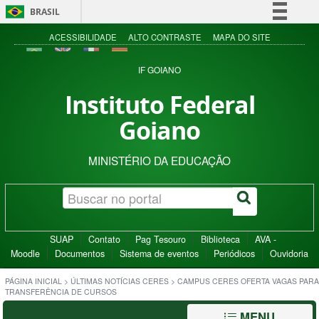
BRASIL
Simplifique!
ACESSIBILIDADE
ALTO CONTRASTE
MAPA DO SITE
Comunica BR
IF GOIANO
Participe
Instituto Federal
Acesso à informação
Goiano
Legislação
Canais
MINISTÉRIO DA EDUCAÇÃO
SUAP
Contato
Pag Tesouro
Biblioteca
AVA -
Moodle
Documentos
Sistema de eventos
Periódicos
Ouvidoria
PÁGINA INICIAL
>
ÚLTIMAS NOTÍCIAS CERES
>
CAMPUS CERES OFERTA VAGAS PARA
TRANSFERÊNCIA DE CURSOS
MENU