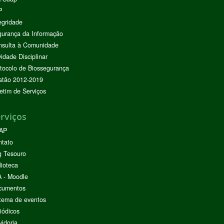
P
egridade
urança da Informação
nsulta à Comunidade
vidade Disciplinar
tocolo de Biossegurança
stão 2012-2019
etim de Serviços
rviços
AP
ntato
g Tesouro
lioteca
 - Moodle
cumentos
tema de eventos
iódicos
idoria