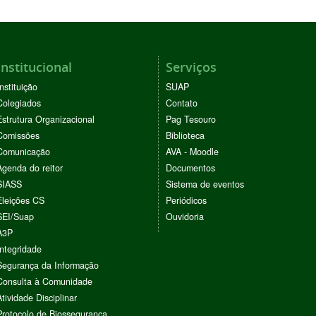
Institucional
Serviços
Instituição
SUAP
Colegiados
Contato
Estrutura Organizacional
Pag Tesouro
Comissões
Biblioteca
Comunicação
AVA - Moodle
Agenda do reitor
Documentos
SIASS
Sistema de eventos
Eleições CS
Periódicos
SEI/Suap
Ouvidoria
A3P
Integridade
Segurança da Informação
Consulta à Comunidade
Atividade Disciplinar
Protocolo de Biossegurança