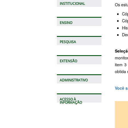
INSTITUCIONAL
Os est
Có
Cóp
ENSINO
His
Dec
PESQUISA
Seleçã
monito
EXTENSÃO
item 3
obtida 
ADMINISTRATIVO
Você s
ACESSO À
INFORMAÇÃO