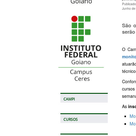
Publicad
Junho de
São o
serão
O Camp
monito
atuarã
técnic
Confor
cursos
semana
CAMPI
As
ins
Mon
CURSOS
Mon