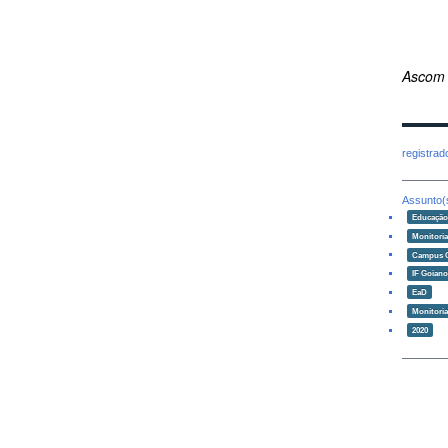
Ascom
registra
Assunto(
Educaçã
Monitori
Campus 
IF Goian
EaD
Monitoria
2020