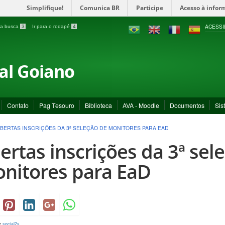
Simplifique!
Comunica BR
Participe
Acesso à infor
ACESSI
a a busca
3
Ir para o rodapé
4
ral Goiano
Contato
Pag Tesouro
Biblioteca
AVA - Moodle
Documentos
Sis
BERTAS INSCRIÇÕES DA 3ª SELEÇÃO DE MONITORES PARA EAD
ertas inscrições da 3ª sel
nitores para EaD
y
social2s