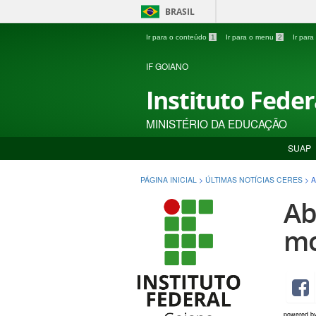
BRASIL
Ir para o conteúdo
1
Ir para o menu
2
Ir par
IF GOIANO
Instituto Fede
MINISTÉRIO DA EDUCAÇÃO
SUAP
PÁGINA INICIAL
>
ÚLTIMAS NOTÍCIAS CERES
>
A
Ab
mo
powered b