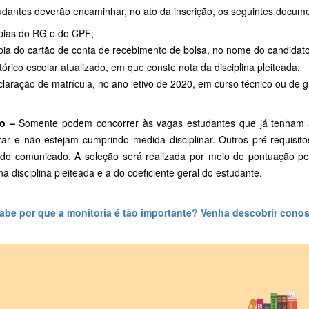
udantes deverão encaminhar, no ato da inscrição, os seguintes docum
pias do RG e do CPF;
ia do cartão de conta de recebimento de bolsa, no nome do candidato
tórico escolar atualizado, em que conste nota da disciplina pleiteada;
laração de matrícula, no ano letivo de 2020, em curso técnico ou d
o –
Somente podem concorrer às vagas estudantes que já tenham a
rar e não estejam cumprindo medida disciplinar. Outros pré-requisit
 do comunicado. A seleção será realizada por meio de pontuação pelo 
na disciplina pleiteada e a do coeficiente geral do estudante.
abe por que a monitoria é tão importante? Venha descobrir cono