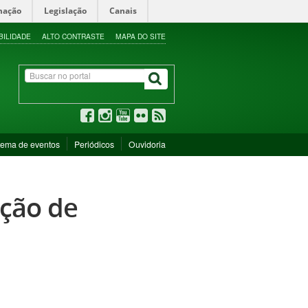
mação
Legislação
Canais
BILIDADE
ALTO CONTRASTE
MAPA DO SITE
tema de eventos
Periódicos
Ouvidoria
eção de