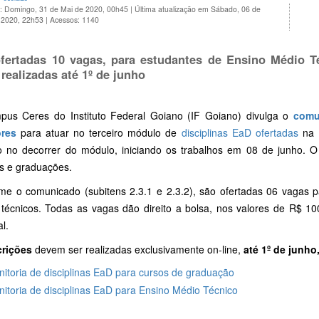
o: Domingo, 31 de Mai de 2020, 00h45
|
Última atualização em Sábado, 06 de
 2020, 22h53
|
Acessos: 1140
fertadas 10 vagas, para estudantes de Ensino Médio T
 realizadas até 1º de junho
us Ceres do Instituto Federal Goiano (IF Goiano) divulga o
comu
res
para atuar no terceiro módulo de
disciplinas EaD ofertadas
na I
o no decorrer do módulo, iniciando os trabalhos em 08 de junho. O
os e graduações.
me o comunicado (subitens 2.3.1 e 2.3.2), são ofertadas 06 vagas p
 técnicos. Todas as vagas dão direito a bolsa, nos valores de R$ 1
l.
crições
devem ser realizadas exclusivamente on-line,
até 1º de junho
itoria de disciplinas EaD para cursos de graduação
itoria de disciplinas EaD para Ensino Médio Técnico