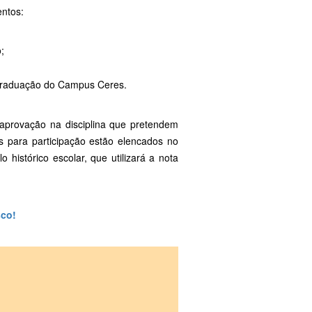
entos:
;
e graduação do Campus Ceres.
provação na disciplina que pretendem
os para participação estão elencados no
histórico escolar, que utilizará a nota
sco!