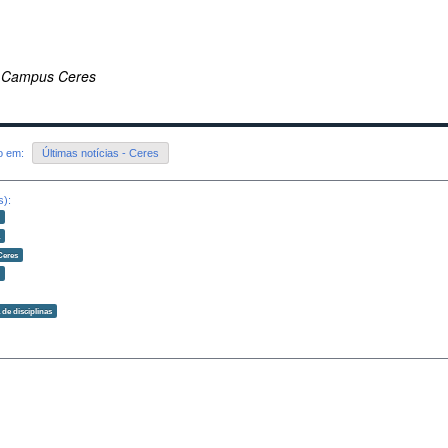
 Campus Ceres
do em:
Últimas notícias - Ceres
s):
o
a
Ceres
o
 de disciplinas