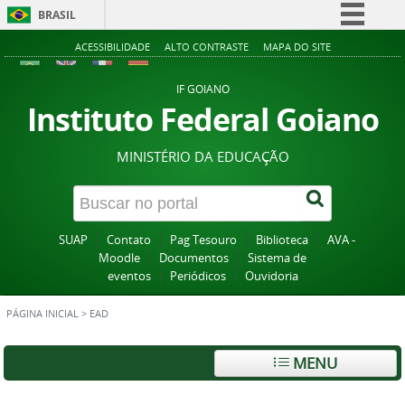
BRASIL
Simplifique!
ACESSIBILIDADE
ALTO CONTRASTE
MAPA DO SITE
Comunica BR
IF GOIANO
Participe
Instituto Federal Goiano
Acesso à informação
MINISTÉRIO DA EDUCAÇÃO
Legislação
Canais
SUAP
Contato
Pag Tesouro
Biblioteca
AVA -
Moodle
Documentos
Sistema de
eventos
Periódicos
Ouvidoria
PÁGINA INICIAL
>
EAD
MENU