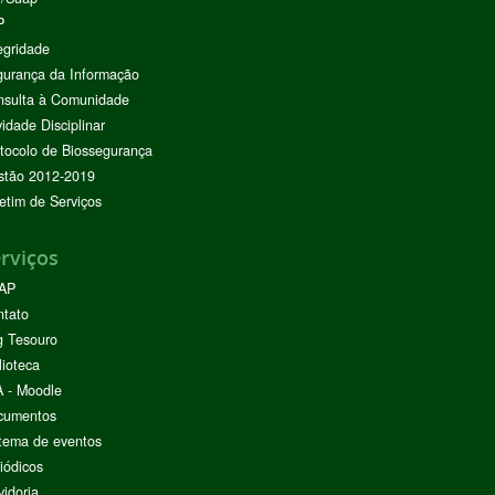
P
egridade
urança da Informação
nsulta à Comunidade
vidade Disciplinar
tocolo de Biossegurança
stão 2012-2019
etim de Serviços
rviços
AP
ntato
g Tesouro
lioteca
 - Moodle
cumentos
tema de eventos
iódicos
idoria