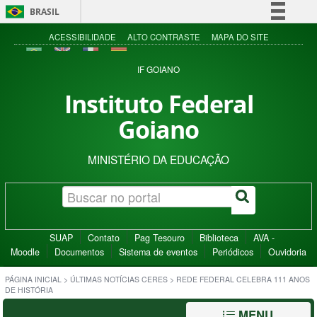
BRASIL
Simplifique!
ACESSIBILIDADE
ALTO CONTRASTE
MAPA DO SITE
Comunica BR
IF GOIANO
Participe
Instituto Federal
Acesso à informação
Goiano
Legislação
Canais
MINISTÉRIO DA EDUCAÇÃO
SUAP
Contato
Pag Tesouro
Biblioteca
AVA -
Moodle
Documentos
Sistema de eventos
Periódicos
Ouvidoria
PÁGINA INICIAL
>
ÚLTIMAS NOTÍCIAS CERES
>
REDE FEDERAL CELEBRA 111 ANOS
DE HISTÓRIA
MENU