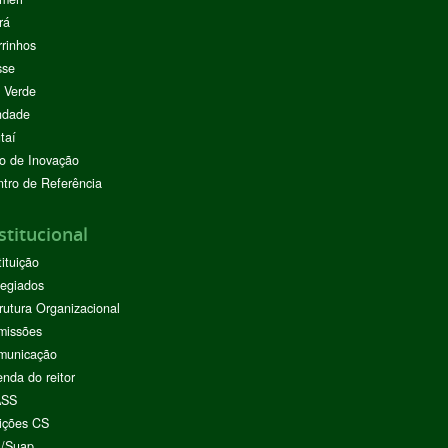
rá
rinhos
sse
 Verde
ndade
taí
o de Inovação
tro de Referência
stitucional
tituição
egiados
rutura Organizacional
missões
municação
nda do reitor
ASS
ições CS
I/Suap