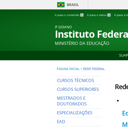
BRASIL
Ir para o conteúdo
1
Ir para o menu
2
Ir para a
IF GOIANO
Instituto Feder
MINISTÉRIO DA EDUCAÇÃO
SUAP
PÁGINA INICIAL
>
REDE FEDERAL
CURSOS TÉCNICOS
Rede
CURSOS SUPERIORES
MESTRADOS E
DOUTORADOS
E
ESPECIALIZAÇÕES
EAD
M