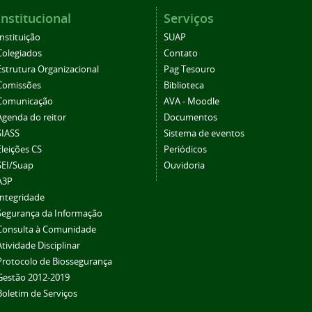
Institucional
Serviços
Instituição
SUAP
Colegiados
Contato
Estrutura Organizacional
Pag Tesouro
Comissões
Biblioteca
Comunicação
AVA - Moodle
Agenda do reitor
Documentos
SIASS
Sistema de eventos
Eleições CS
Periódicos
SEI/Suap
Ouvidoria
A3P
Integridade
Segurança da Informação
Consulta à Comunidade
Atividade Disciplinar
Protocolo de Biossegurança
Gestão 2012-2019
Boletim de Serviços