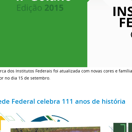
ca dos Institutos Federais foi atualizada com novas cores e famíli
or no dia 15 de setembro.
ede Federal celebra 111 anos de história