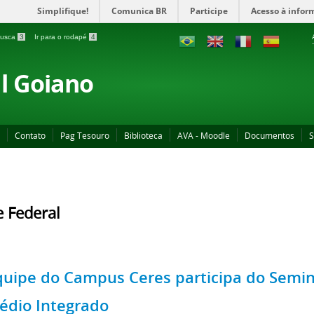
Simplifique!
Comunica BR
Participe
Acesso à infor
 busca
3
Ir para o rodapé
4
al Goiano
Contato
Pag Tesouro
Biblioteca
AVA - Moodle
Documentos
S
 Federal
quipe do Campus Ceres participa do Semin
édio Integrado