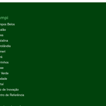
ampi
mpos Belos
alão
res
stalina
rolândia
meri
rá
rinhos
sse
 Verde
ndade
taí
o de Inovação
tro de Referência