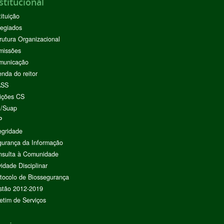
stitucional
tituição
egiados
rutura Organizacional
missões
municação
nda do reitor
ASS
ições CS
I/Suap
P
egridade
urança da Informação
nsulta à Comunidade
vidade Disciplinar
tocolo de Biossegurança
stão 2012-2019
etim de Serviços