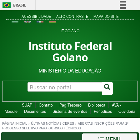
BRASIL
Simplifique!
ACESSIBILIDADE
ALTO CONTRASTE
MAPA DO SITE
Comunica BR
IF GOIANO
Participe
Instituto Federal
Acesso à informação
Goiano
Legislação
Canais
MINISTÉRIO DA EDUCAÇÃO
SUAP
Contato
Pag Tesouro
Biblioteca
AVA -
Moodle
Documentos
Sistema de eventos
Periódicos
Ouvidoria
PÁGINA INICIAL
>
ÚLTIMAS NOTÍCIAS CERES
>
ABERTAS INSCRIÇÕES PARA 2º
PROCESSO SELETIVO PARA CURSOS TÉCNICOS
MENU