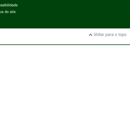
ssibilidade
a do site
Voltar para o topo