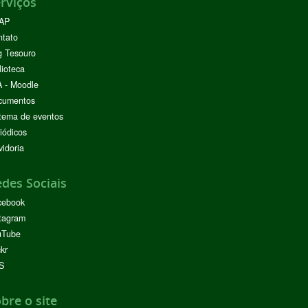
rviços
AP
ntato
g Tesouro
lioteca
 - Moodle
cumentos
tema de eventos
iódicos
idoria
des Sociais
cebook
tagram
uTube
ckr
S
bre o site