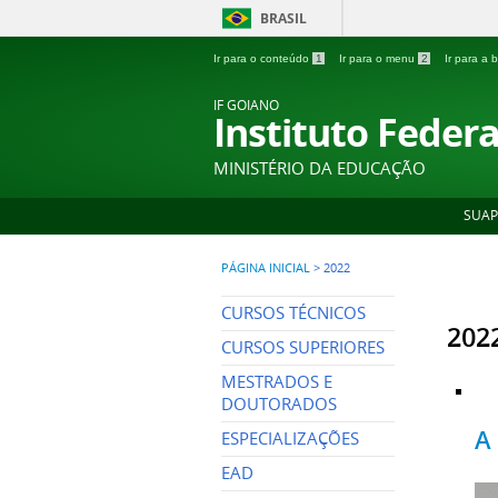
BRASIL
Ir para o conteúdo
1
Ir para o menu
2
Ir para a
IF GOIANO
Instituto Feder
MINISTÉRIO DA EDUCAÇÃO
SUAP
PÁGINA INICIAL
>
2022
CURSOS TÉCNICOS
202
CURSOS SUPERIORES
MESTRADOS E
DOUTORADOS
A
ESPECIALIZAÇÕES
EAD