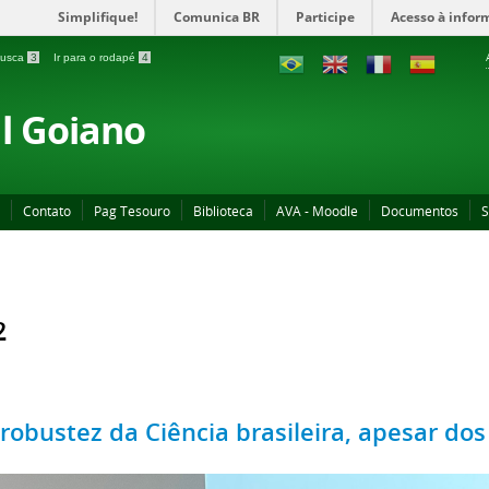
Simplifique!
Comunica BR
Participe
Acesso à infor
 busca
3
Ir para o rodapé
4
al Goiano
Contato
Pag Tesouro
Biblioteca
AVA - Moodle
Documentos
S
2
 robustez da Ciência brasileira, apesar do