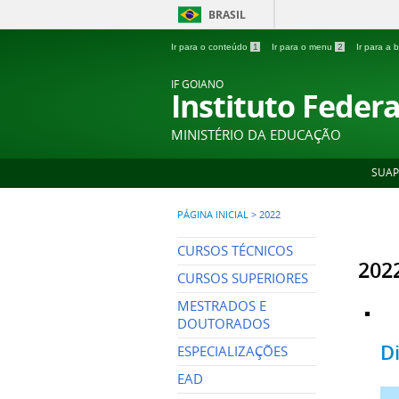
BRASIL
Ir para o conteúdo
1
Ir para o menu
2
Ir para a
IF GOIANO
Instituto Feder
MINISTÉRIO DA EDUCAÇÃO
SUAP
PÁGINA INICIAL
>
2022
CURSOS TÉCNICOS
202
CURSOS SUPERIORES
MESTRADOS E
DOUTORADOS
D
ESPECIALIZAÇÕES
EAD