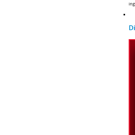
ing
D