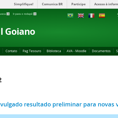
Simplifique!
Comunica BR
Participe
Acesso à infor
 busca
3
Ir para o rodapé
4
al Goiano
Contato
Pag Tesouro
Biblioteca
AVA - Moodle
Documentos
S
2
ivulgado resultado preliminar para novas