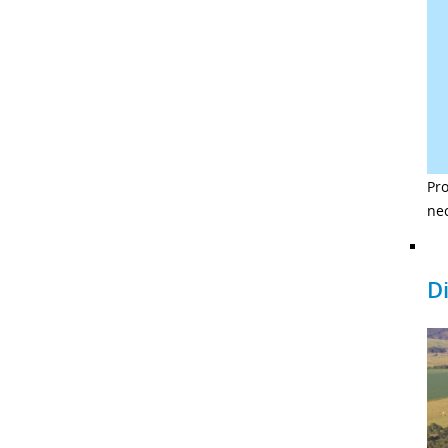
Pro
nec
D