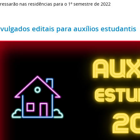
ressarão nas residências para o 1º semestre de 2022
ivulgados editais para auxílios estudantis