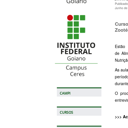
Publicado
Junho de
Curso
Zooté
Estão
de Ali
Nutriç
As aul
períod
durant
O proc
CAMPI
entrevi
CURSOS
>>> A