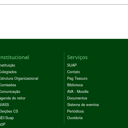
Institucional
Serviços
Instituição
SUAP
Colegiados
Contato
Estrutura Organizacional
Pag Tesouro
Comissões
Biblioteca
Comunicação
AVA - Moodle
Agenda do reitor
Documentos
SIASS
Sistema de eventos
Eleições CS
Periódicos
SEI/Suap
Ouvidoria
A3P