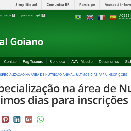
Simplifique!
Comunica BR
Participe
Acesso à infor
ACESSI
a a busca
3
Ir para o rodapé
4
ral Goiano
Contato
Pag Tesouro
Biblioteca
AVA - Moodle
Documentos
Sis
SPECIALIZAÇÃO NA ÁREA DE NUTRIÇÃO ANIMAL: ÚLTIMOS DIAS PARA INSCRIÇÕES
pecialização na área de N
timos dias para inscrições
y
social2s