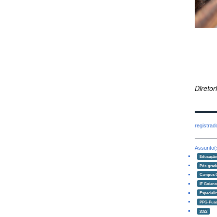
Direto
registra
Assunto(
Educaçã
Pós-grad
Campus 
IF Goian
Especiali
PPG-Puaa
2022