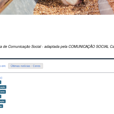
ria de Comunicação Social - adaptada pela COMUNICAÇÃO SOCIAL C
do em:
Últimas notícias - Ceres
s):
o
uação
Ceres
o
zação
iz