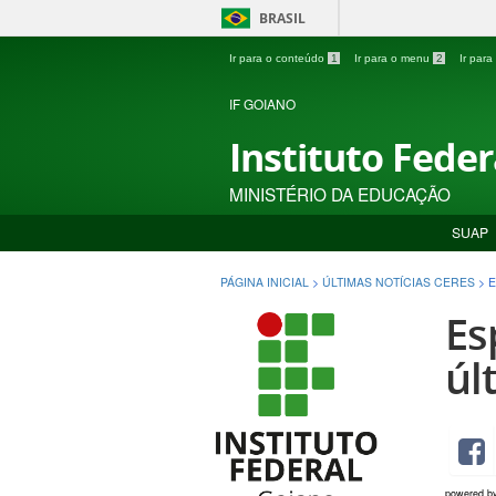
BRASIL
Ir para o conteúdo
1
Ir para o menu
2
Ir par
IF GOIANO
Instituto Fede
MINISTÉRIO DA EDUCAÇÃO
SUAP
PÁGINA INICIAL
>
ÚLTIMAS NOTÍCIAS CERES
>
E
Es
úl
powered b