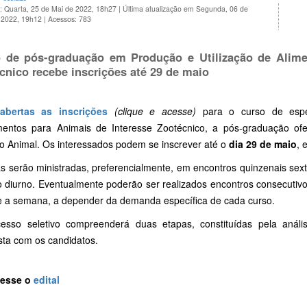
: Quarta, 25 de Mai de 2022, 18h27
|
Última atualização em Segunda, 06 de
 2022, 19h12
|
Acessos: 783
 de pós-graduação em Produção e Utilização de Alime
cnico recebe inscrições até 29 de maio
abertas as inscrições
(clique e acesse)
para o curso de espec
mentos para Animais de Interesse Zootécnico, a pós-graduação o
ão Animal. Os interessados podem se inscrever até o
dia 29 de maio
, 
as serão ministradas, preferencialmente, em encontros quinzenais sex
o diurno. Eventualmente poderão ser realizados encontros consecutiv
e a semana, a depender da demanda específica de cada curso.
esso seletivo compreenderá duas etapas, constituídas pela análi
sta com os candidatos.
cesse o
edital