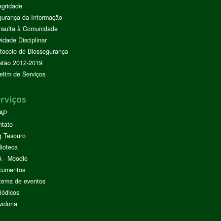
egridade
urança da Informação
nsulta à Comunidade
vidade Disciplinar
tocolo de Biossegurança
stão 2012-2019
etim de Serviços
rviços
AP
ntato
g Tesouro
lioteca
 - Moodle
cumentos
tema de eventos
iódicos
idoria