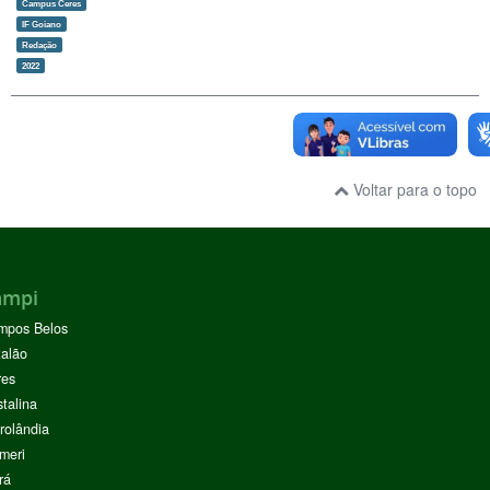
Campus Ceres
IF Goiano
Redação
2022
Voltar para o topo
ampi
mpos Belos
alão
res
stalina
rolândia
meri
rá