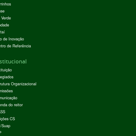
rinhos
sse
 Verde
ndade
taí
o de Inovação
tro de Referência
stitucional
tituição
egiados
rutura Organizacional
missões
municação
nda do reitor
ASS
ições CS
I/Suap
P