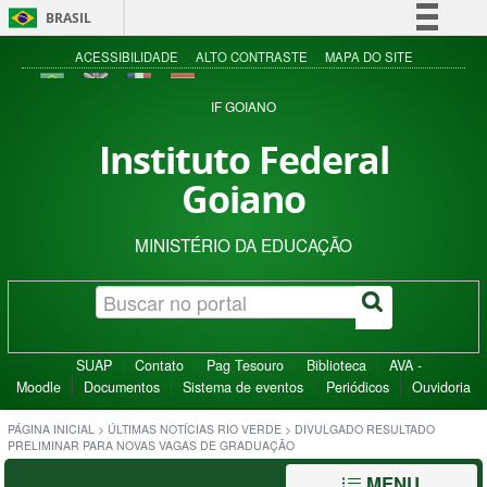
BRASIL
Simplifique!
ACESSIBILIDADE
ALTO CONTRASTE
MAPA DO SITE
Comunica BR
IF GOIANO
Participe
Instituto Federal
Acesso à informação
Goiano
Legislação
Canais
MINISTÉRIO DA EDUCAÇÃO
SUAP
Contato
Pag Tesouro
Biblioteca
AVA -
Moodle
Documentos
Sistema de eventos
Periódicos
Ouvidoria
PÁGINA INICIAL
>
ÚLTIMAS NOTÍCIAS RIO VERDE
>
DIVULGADO RESULTADO
PRELIMINAR PARA NOVAS VAGAS DE GRADUAÇÃO
MENU