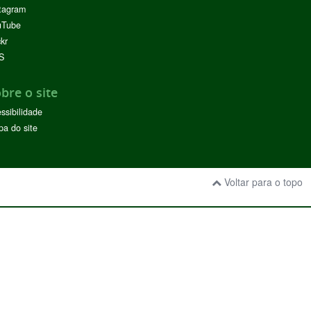
tagram
uTube
ckr
S
bre o site
ssibilidade
a do site
Voltar para o topo