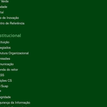
 Verde
ndade
taí
o de Inovação
tro de Referência
stitucional
tituição
egiados
rutura Organizacional
missões
municação
nda do reitor
ASS
ições CS
I/Suap
P
egridade
urança da Informação