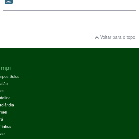
2022
Voltar para o topo
ampi
mpos Belos
alão
res
stalina
rolândia
meri
rá
rinhos
sse