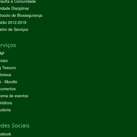
nsulta à Comunidade
vidade Disciplinar
tocolo de Biossegurança
stão 2012-2019
etim de Serviços
rviços
AP
ntato
g Tesouro
lioteca
 - Moodle
cumentos
tema de eventos
iódicos
idoria
des Sociais
cebook