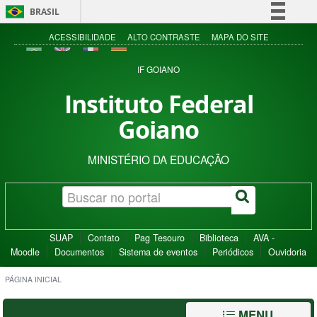
BRASIL
Simplifique!
ACESSIBILIDADE
ALTO CONTRASTE
MAPA DO SITE
Comunica BR
IF GOIANO
Participe
Instituto Federal
Acesso à informação
Goiano
Legislação
Canais
MINISTÉRIO DA EDUCAÇÃO
SUAP
Contato
Pag Tesouro
Biblioteca
AVA -
Moodle
Documentos
Sistema de eventos
Periódicos
Ouvidoria
PÁGINA INICIAL
MENU