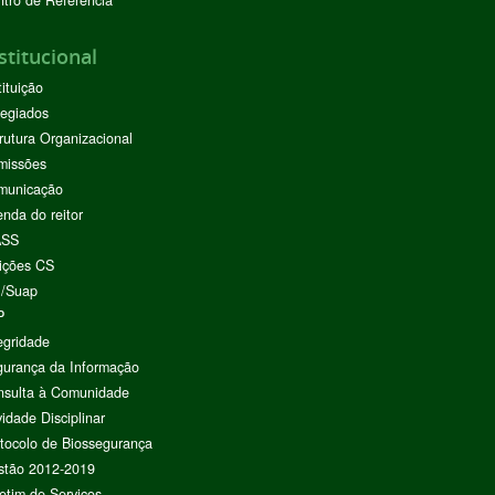
stitucional
tituição
egiados
rutura Organizacional
missões
municação
nda do reitor
ASS
ições CS
I/Suap
P
egridade
urança da Informação
nsulta à Comunidade
vidade Disciplinar
tocolo de Biossegurança
stão 2012-2019
etim de Serviços