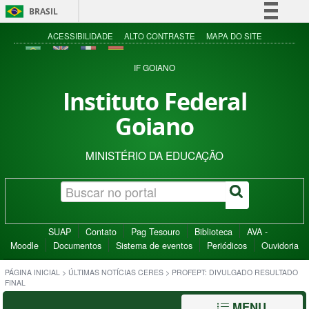
BRASIL
Simplifique!
ACESSIBILIDADE
ALTO CONTRASTE
MAPA DO SITE
Comunica BR
IF GOIANO
Participe
Instituto Federal
Acesso à informação
Goiano
Legislação
Canais
MINISTÉRIO DA EDUCAÇÃO
SUAP
Contato
Pag Tesouro
Biblioteca
AVA -
Moodle
Documentos
Sistema de eventos
Periódicos
Ouvidoria
PÁGINA INICIAL
>
ÚLTIMAS NOTÍCIAS CERES
>
PROFEPT: DIVULGADO RESULTADO
FINAL
MENU