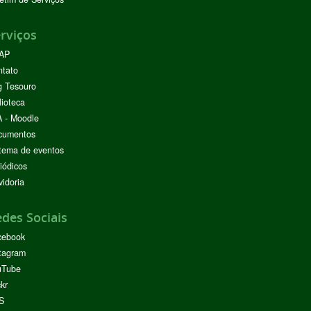
rviços
AP
ntato
g Tesouro
lioteca
 - Moodle
cumentos
tema de eventos
iódicos
idoria
des Sociais
cebook
tagram
uTube
ckr
S