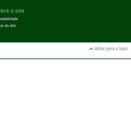
bre o site
ssibilidade
a do site
Voltar para o topo