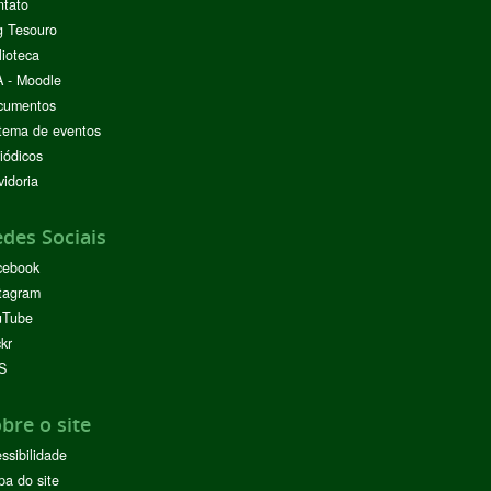
ntato
g Tesouro
lioteca
 - Moodle
cumentos
tema de eventos
iódicos
idoria
des Sociais
cebook
tagram
uTube
ckr
S
bre o site
ssibilidade
a do site