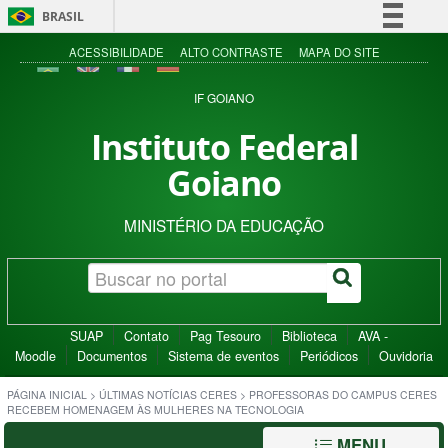
BRASIL
Simplifique!
ACESSIBILIDADE
ALTO CONTRASTE
MAPA DO SITE
Comunica BR
IF GOIANO
Participe
Instituto Federal
Acesso à informação
Goiano
Legislação
Canais
MINISTÉRIO DA EDUCAÇÃO
SUAP
Contato
Pag Tesouro
Biblioteca
AVA -
Moodle
Documentos
Sistema de eventos
Periódicos
Ouvidoria
PÁGINA INICIAL
>
ÚLTIMAS NOTÍCIAS CERES
>
PROFESSORAS DO CAMPUS CERES
RECEBEM HOMENAGEM ÀS MULHERES NA TECNOLOGIA
MENU