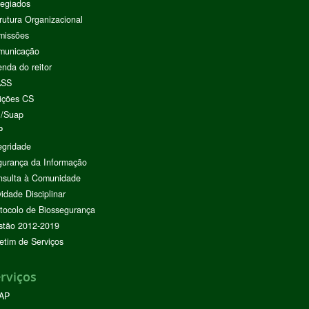
egiados
rutura Organizacional
missões
municação
nda do reitor
ASS
ições CS
I/Suap
P
egridade
urança da Informação
nsulta à Comunidade
vidade Disciplinar
tocolo de Biossegurança
stão 2012-2019
etim de Serviços
rviços
AP