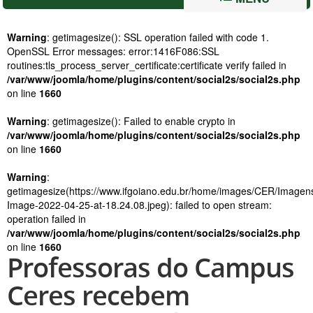
Warning
: getimagesize(): SSL operation failed with code 1.
OpenSSL Error messages: error:1416F086:SSL
routines:tls_process_server_certificate:certificate verify failed in
/var/www/joomla/home/plugins/content/social2s/social2s.php
on line
1660
Warning
: getimagesize(): Failed to enable crypto in
/var/www/joomla/home/plugins/content/social2s/social2s.php
on line
1660
Warning
:
getimagesize(https://www.ifgoiano.edu.br/home/images/CER/Imag
Image-2022-04-25-at-18.24.08.jpeg): failed to open stream:
operation failed in
/var/www/joomla/home/plugins/content/social2s/social2s.php
on line
1660
Professoras do Campus
Ceres recebem