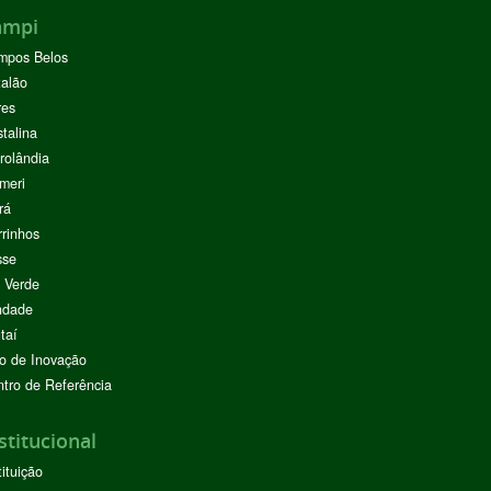
ampi
mpos Belos
alão
res
stalina
rolândia
meri
rá
rinhos
sse
 Verde
ndade
taí
o de Inovação
tro de Referência
stitucional
tituição