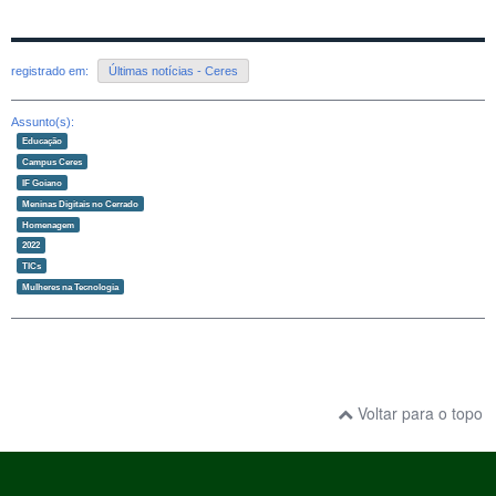
registrado em:
Últimas notícias - Ceres
Assunto(s):
Educação
Campus Ceres
IF Goiano
Meninas Digitais no Cerrado
Homenagem
2022
TICs
Mulheres na Tecnologia
Voltar para o topo