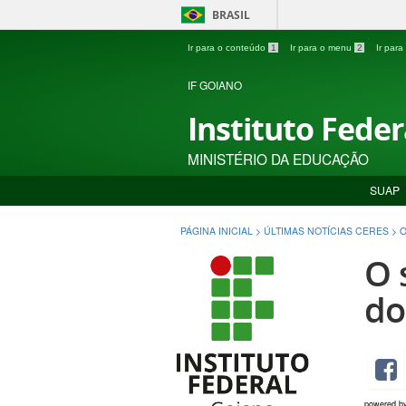
BRASIL
Ir para o conteúdo
1
Ir para o menu
2
Ir par
IF GOIANO
Instituto Fede
MINISTÉRIO DA EDUCAÇÃO
SUAP
PÁGINA INICIAL
>
ÚLTIMAS NOTÍCIAS CERES
>
O
O 
do
powered b