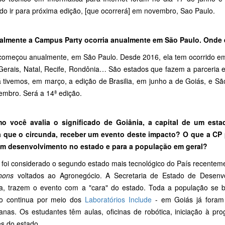
do ir para próxima edição, [que ocorrerá] em novembro, Sao Paulo.
cialmente a Campus Party ocorria anualmente em São Paulo. Onde 
começou anualmente, em São Paulo. Desde 2016, ela tem ocorrido em o
Gerais, Natal, Recife, Rondônia… São estados que fazem a parceria 
á tivemos, em março, a edição de Brasilia, em junho a de Goiás, e Sã
embro. Será a 14ª edição.
o você avalia o significado de Goiânia, a capital de um est
a que o circunda, receber um evento deste impacto? O que a CP p
em desenvolvimento no estado e para a população em geral?
foi considerado o segundo estado mais tecnológico do País recenteme
hons
voltados ao Agronegócio. A Secretaria de Estado de Desenv
ia, trazem o evento com a "cara" do estado. Toda a população se 
ho continua por meio dos
Laboratórios Include
- em Goiás já foram
oranas. Os estudantes têm aulas, oficinas de robótica, iniciação à p
es do estado.