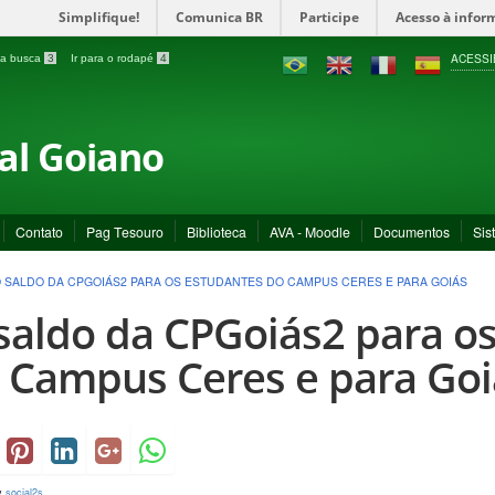
Simplifique!
Comunica BR
Participe
Acesso à infor
ACESSI
a a busca
3
Ir para o rodapé
4
ral Goiano
Contato
Pag Tesouro
Biblioteca
AVA - Moodle
Documentos
Sis
 SALDO DA CPGOIÁS2 PARA OS ESTUDANTES DO CAMPUS CERES E PARA GOIÁS
saldo da CPGoiás2 para o
 Campus Ceres e para Goi
y
social2s