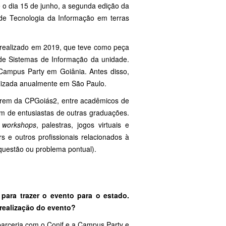
 o dia 15 de junho, a segunda edição da
de Tecnologia da Informação em terras
 realizado em 2019, que teve como peça
 de Sistemas de Informação da unidade.
 Campus Party em Goiânia. Antes disso,
alizada anualmente em São Paulo.
arem da CPGoiás2, entre acadêmicos de
ém de entusiastas de outras graduações.
e
workshops
, palestras, jogos virtuais e
rs e outros profissionais relacionados à
questão ou problema pontual).
para trazer o evento para o estado.
 realização do evento?
 parceria com o Conif e a Campus Party e