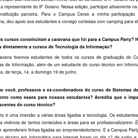
 a representante do IF Goiano. Nessa edição, participei ativamente n
nstituição parceira. Para o Campus Ceres a minha participação
na, dou apoio aos estudantes e consigo cortesias com camping para el
is cursos constituíram a caravana que foi para a Campus Party? 
s diretamente a cursos de Tecnologia da Informação?
avana tivemos estudantes de todos os cursos de graduação do C
as de Informação, além de um estudante do curso técnico em Inform
as, de terça, 14, a domingo 19 de junho.
o você, professora e ex-coordenadora do curso de Sistemas de 
ento como esses para nossos estudantes? Acredita que o imp
scentes do curso técnico?
to é uma imersão a várias áreas ligadas a tecnologia. Os estudant
da vivência de tantos conteúdos e áreas para se profissionalizarem. 
e aprenderem linhas ligadas ao empreendedorismo. E a Campus Party 
so técnico em Informática para Internet foram no dia 17 de junho e