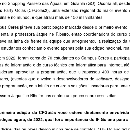
 no Shopping Passeio das Águas, em Goiânia (GO). Ocorria ali, desde
 Party Goiás (CPGoiás2), uma extensão regional do maior evento 
uins e no mundo, e que atraiu mais de 150 mil visitantes.
us Ceres já teve sua participação marcada desde o primeiro evento,
ental a professora Jaqueline Ribeiro, então coordenadora do curso
teve na linha de frente da equipe que arregimentou a realização da
 estudantes conheciam o evento apenas pela sua edição nacional, re
em 2022, foram cerca de 70 estudantes do Campus Ceres a particip
as de Informação e do curso técnico em Informática para Internet, al
uderam aproveitar a programação, que ultrapassou 400 horas d
hons
, (eventos que envolvem desenvolvedores de
software
, designe
e programação, com intuito de criarem soluções inovadoras para uma 
essora Jaqueline Ribeiro nos contou um pouco sobre esses dias:
primeira edição da CPGoiás você esteve diretamente envolvida 
edição agora, de 2022, qual foi a importância do IF Goiano para a
rticipei das reuniões devido minha rede de contatos. O IF Goiano fez