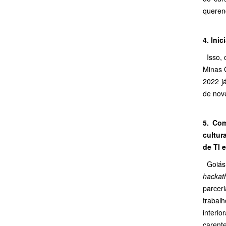
queren
4. Ini
Isso, 
Minas 
2022 j
de nov
5. Com
cultur
de TI 
Goiás 
hackat
parcer
trabal
interi
carent