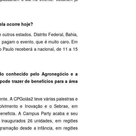
ela ocorre hoje?
utros estados. Distrito Federal, Bahia,
e pagam o evento, que é muito caro. Em
o Paulo receberá a nacional, de 11 a 15
ado conhecido pelo Agronegócio e a
ode trazer de benefícios para a área
nte. A CPGoiás2 teve várias palestras e
olvimento e Inovação e o Sebrae, em
beneficia. A Campus Party acaba e seu
 inaugurados 26 unidades, em regiões
rogramação desde a infância, em regiões