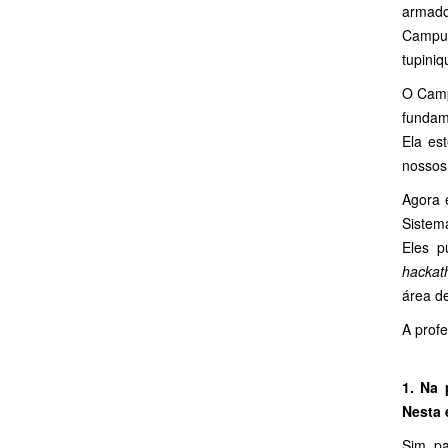
armado
Campus
tupiniq
O Camp
fundam
Ela es
nossos
Agora 
Sistem
Eles p
hackat
área d
A prof
1. Na 
Nesta 
Sim, pa