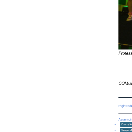
Profes
COMUN
registra
Assunto(
Educaçã
Campus 