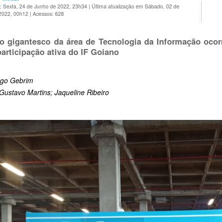
o: Sexta, 24 de Junho de 2022, 23h34
|
Última atualização em Sábado, 02 de
 2022, 00h12
|
Acessos: 628
o gigantesco da área de Tecnologia da Informação oco
articipação ativa do IF Goiano
ago Gebrim
Gustavo Martins; Jaqueline Ribeiro