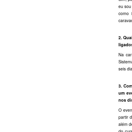
eu sou
como i
carava
2. Qua
ligado
Na car
Sistem
seis di
3. Com
um ev
nos di
O even
partir 
além d
do cur