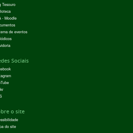
g Tesouro
lioteca
 - Moodle
cumentos
tema de eventos
iódicos
idoria
des Sociais
cebook
tagram
uTube
ckr
S
bre o site
ssibilidade
a do site