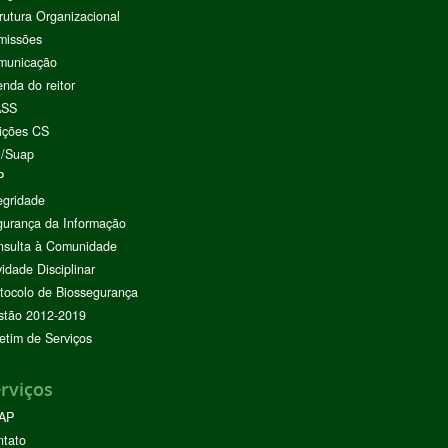
rutura Organizacional
missões
municação
nda do reitor
ASS
ições CS
I/Suap
P
egridade
urança da Informação
nsulta à Comunidade
vidade Disciplinar
tocolo de Biossegurança
stão 2012-2019
etim de Serviços
rviços
AP
ntato