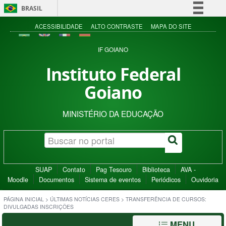
BRASIL
Simplifique!
ACESSIBILIDADE
ALTO CONTRASTE
MAPA DO SITE
Comunica BR
IF GOIANO
Participe
Instituto Federal
Acesso à informação
Goiano
Legislação
Canais
MINISTÉRIO DA EDUCAÇÃO
SUAP
Contato
Pag Tesouro
Biblioteca
AVA -
Moodle
Documentos
Sistema de eventos
Periódicos
Ouvidoria
PÁGINA INICIAL
>
ÚLTIMAS NOTÍCIAS CERES
>
TRANSFERÊNCIA DE CURSOS:
DIVULGADAS INSCRIÇÕES
MENU