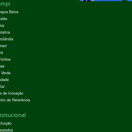
ampi
mpos Belos
alão
res
stalina
rolândia
meri
rá
rinhos
sse
 Verde
ndade
taí
o de Inovação
tro de Referência
stitucional
tituição
egiados