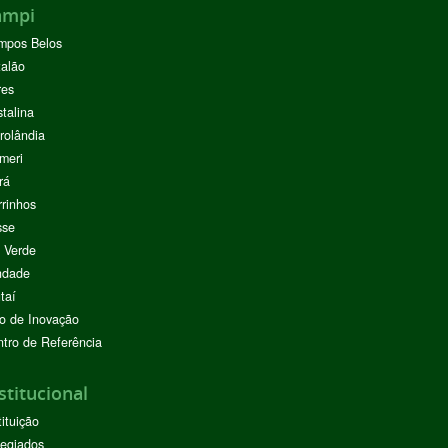
ampi
mpos Belos
alão
res
stalina
rolândia
meri
rá
rinhos
sse
 Verde
ndade
taí
o de Inovação
tro de Referência
stitucional
tituição
egiados