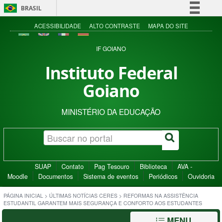
BRASIL
Simplifique!
ACESSIBILIDADE
ALTO CONTRASTE
MAPA DO SITE
Comunica BR
IF GOIANO
Participe
Instituto Federal
Acesso à informação
Goiano
Legislação
Canais
MINISTÉRIO DA EDUCAÇÃO
SUAP
Contato
Pag Tesouro
Biblioteca
AVA -
Moodle
Documentos
Sistema de eventos
Periódicos
Ouvidoria
PÁGINA INICIAL
>
ÚLTIMAS NOTÍCIAS CERES
>
REFORMAS NA ASSISTÊNCIA
ESTUDANTIL GARANTEM MAIS SEGURANÇA E CONFORTO AOS ESTUDANTES
MENU