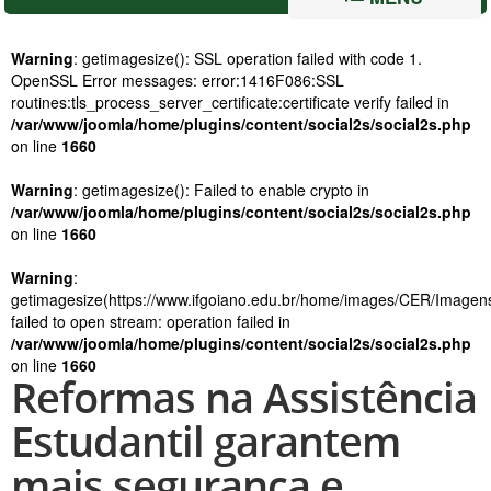
Warning
: getimagesize(): SSL operation failed with code 1.
OpenSSL Error messages: error:1416F086:SSL
routines:tls_process_server_certificate:certificate verify failed in
/var/www/joomla/home/plugins/content/social2s/social2s.php
on line
1660
Warning
: getimagesize(): Failed to enable crypto in
/var/www/joomla/home/plugins/content/social2s/social2s.php
on line
1660
Warning
:
getimagesize(https://www.ifgoiano.edu.br/home/images/CER/Image
failed to open stream: operation failed in
/var/www/joomla/home/plugins/content/social2s/social2s.php
on line
1660
Reformas na Assistência
Estudantil garantem
mais segurança e