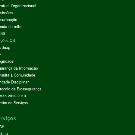
rutura Organizacional
missões
municação
nda do reitor
ASS
ições CS
I/Suap
P
egridade
urança da Informação
nsulta à Comunidade
vidade Disciplinar
tocolo de Biossegurança
stão 2012-2019
etim de Serviços
rviços
AP
ntato