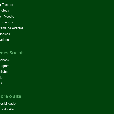
g Tesouro
lioteca
 - Moodle
cumentos
tema de eventos
iódicos
idoria
des Sociais
cebook
tagram
uTube
ckr
S
bre o site
ssibilidade
a do site