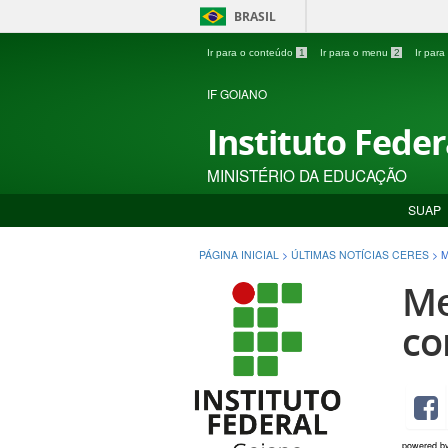
BRASIL
Ir para o conteúdo
1
Ir para o menu
2
Ir par
IF GOIANO
Instituto Fede
MINISTÉRIO DA EDUCAÇÃO
SUAP
PÁGINA INICIAL
>
ÚLTIMAS NOTÍCIAS CERES
>
M
Me
co
powered b