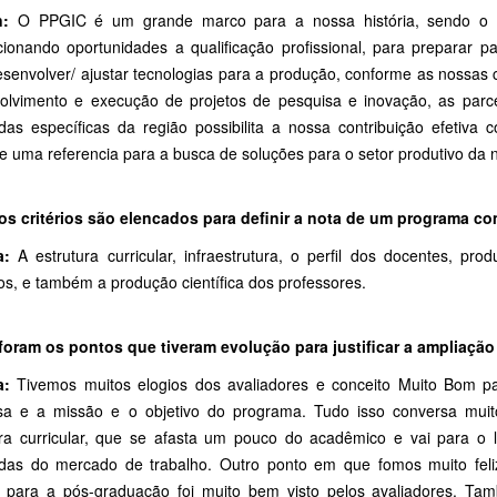
n:
O PPGIC é um grande marco para a nossa história, sendo o pr
cionando oportunidades a qualificação profissional, para preparar
esenvolver/ ajustar tecnologias para a produção, conforme as nossas c
olvimento e execução de projetos de pesquisa e inovação, as parce
as específicas da região possibilita a nossa contribuição efetiva
e uma referencia para a busca de soluções para o setor produtivo da 
os critérios são elencados para definir a nota de um programa c
a:
A estrutura curricular, infraestrutura, o perfil dos docentes, pro
os, e também a produção científica dos professores.
foram os pontos que tiveram evolução para justificar a ampliaçã
a:
Tivemos muitos elogios dos avaliadores e conceito Muito Bom pa
sa e a missão e o objetivo do programa. Tudo isso conversa mu
ura curricular, que se afasta um pouco do acadêmico e vai para o l
as do mercado de trabalho. Outro ponto em que fomos muito felizes
o para a pós-graduação foi muito bem visto pelos avaliadores. T