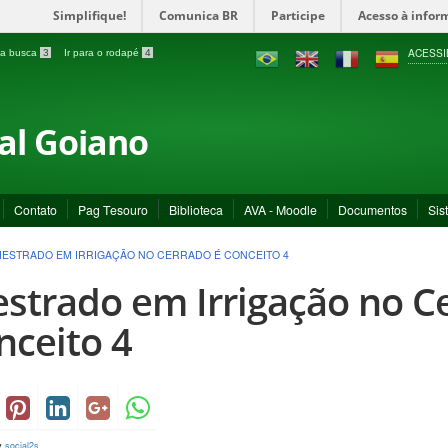
Simplifique!
Comunica BR
Participe
Acesso à infor
ACESSI
a a busca
3
Ir para o rodapé
4
ral Goiano
Contato
Pag Tesouro
Biblioteca
AVA - Moodle
Documentos
Sis
ESTRADO EM IRRIGAÇÃO NO CERRADO É CONCEITO 4
strado em Irrigação no C
nceito 4
y
social2s