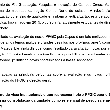
nte de Pós-Graduação, Pesquisa e Inovação do Campus Ceres, Matias
ma de mestrado da região Centro Norte do estado. “A relevância 
orização do ensino de qualidade e também a verticalizarão, está de ac
ndica. Implantado em 2015, o curso atrai atualmente estudantes de div
Norte.
ultado da avaliação do nosso PPGIC pela Capes é um fato motivador,
 que ainda temos muitos e grandes desafios nos próximos anos”, com
n Mateus. Ele ainda diz que, como resultado da avaliação, novas porta
ção: “O maior benefício, de imediato, é a possibilidade de submeter 
torado, permitindo novas oportunidades à nossa sociedade”.
a abaixo as principais perguntas sobre a avaliação e os novos hor
nação do PPGIC e direção-geral:
to de vista institucional, o que representa hoje o PPGIC para 
m na consolidação da unidade como referencial de pesquisa e in
o?