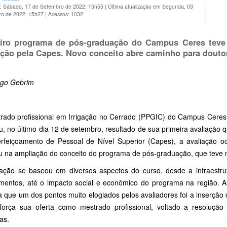
o: Sábado, 17 de Setembro de 2022, 15h55
|
Última atualização em Segunda, 03
ro de 2022, 15h27
|
Acessos: 1032
iro programa de pós-graduação do Campus Ceres teve
ação pela Capes. Novo conceito abre caminho para douto
ago Gebrim
rado profissional em Irrigação no Cerrado (PPGIC) do Campus Ceres d
u, no último dia 12 de setembro, resultado de sua primeira avaliação
rfeiçoamento de Pessoal de Nível Superior (Capes), a avaliação o
ou na ampliação do conceito do programa de pós-graduação, que teve 
iação se baseou em diversos aspectos do curso, desde a infraestrutu
mentos, até o impacto social e econômico do programa na região. A c
a que um dos pontos muito elogiados pelos avaliadores foi a inserção
força sua oferta como mestrado profissional, voltado a resoluç
as.