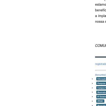
estamo
benefí
a impl
nossa 
COMUN
registra
Assunto(
Educaçã
Pesquisa
Campus 
Mestrado
IF Goian
PPGIC
Mestrado 