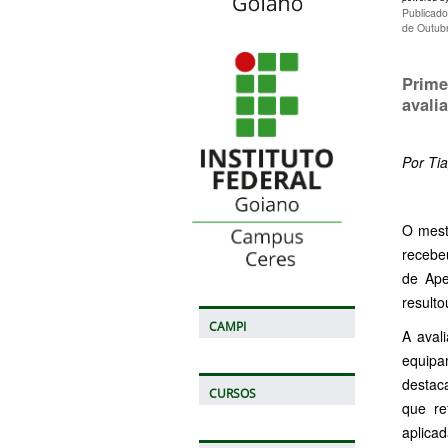
Publicad
de Outub
Prime
avali
Por Ti
O mest
recebe
de Ape
result
CAMPI
A aval
equipa
destac
CURSOS
que re
aplicad