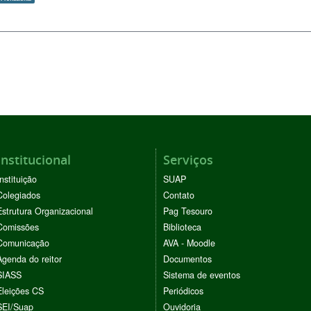
Institucional
Serviços
Instituição
SUAP
Colegiados
Contato
Estrutura Organizacional
Pag Tesouro
Comissões
Biblioteca
Comunicação
AVA - Moodle
Agenda do reitor
Documentos
SIASS
Sistema de eventos
Eleições CS
Periódicos
SEI/Suap
Ouvidoria