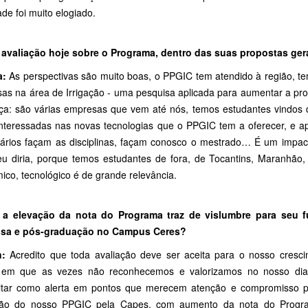
de foi muito elogiado.
 avaliação hoje sobre o Programa, dentro das suas propostas ger
a:
As perspectivas são muito boas, o PPGIC tem atendido à região, t
sas na área de Irrigação - uma pesquisa aplicada para aumentar a prod
nça: são várias empresas que vem até nós, temos estudantes vindos
interessadas nas novas tecnologias que o PPGIC tem a oferecer, e 
nários façam as disciplinas, façam conosco o mestrado… É um impac
eu diria, porque temos estudantes de fora, de Tocantins, Maranhão,
ico, tecnológico é de grande relevância.
a elevação da nota do Programa traz de vislumbre para seu f
isa e pós-graduação no Campus Ceres?
n:
Acredito que toda avaliação deve ser aceita para o nosso cresci
, em que as vezes não reconhecemos e valorizamos no nosso di
itar como alerta em pontos que merecem atenção e compromisso pa
ção do nosso PPGIC pela Capes, com aumento da nota do Progra