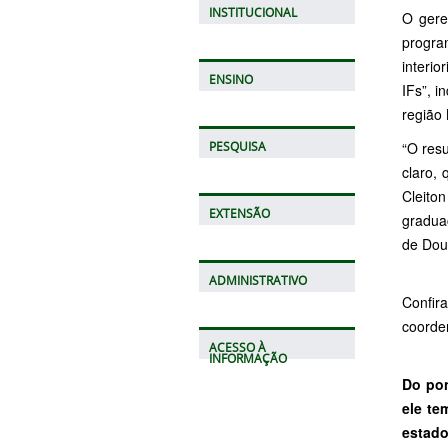
INSTITUCIONAL
O gere
progra
interi
ENSINO
IFs”, i
região 
“O res
PESQUISA
claro,
Cleito
EXTENSÃO
gradua
de Dou
ADMINISTRATIVO
Confir
coorde
ACESSO À
INFORMAÇÃO
Do pon
ele te
estad