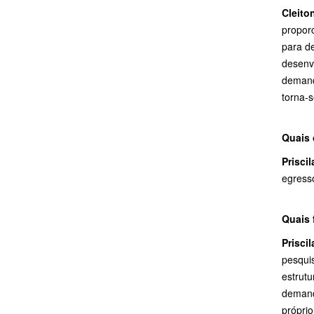
Cleito
propor
para d
desenv
demand
torna-s
Quais 
Priscil
egress
Quais 
Priscil
pesqui
estrut
demand
própri