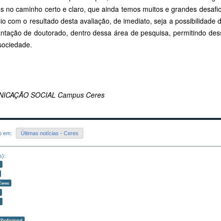
s no caminho certo e claro, que ainda temos muitos e grandes desafi
cio com o resultado desta avaliação, de imediato, seja a possibilidad
antação de doutorado, dentro dessa área de pesquisa, permitindo des
sociedade.
ICAÇÃO SOCIAL Campus Ceres
do em:
Últimas notícias - Ceres
s):
o
Ceres
o
Profissional