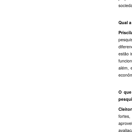
socieda
Qual a
Priscil
pesqui
difere
estão 
funcio
além, 
econôm
O que 
pesqu
Cleito
fortes
aprove
avalia