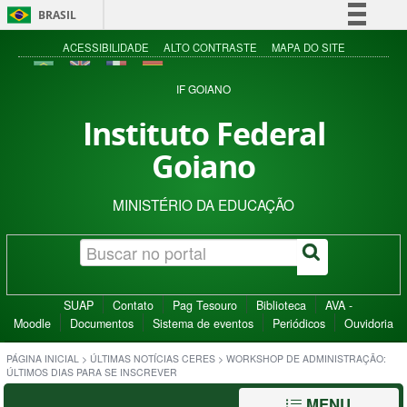
BRASIL
Simplifique!
ACESSIBILIDADE
ALTO CONTRASTE
MAPA DO SITE
Comunica BR
IF GOIANO
Participe
Instituto Federal
Acesso à informação
Goiano
Legislação
Canais
MINISTÉRIO DA EDUCAÇÃO
SUAP
Contato
Pag Tesouro
Biblioteca
AVA -
Moodle
Documentos
Sistema de eventos
Periódicos
Ouvidoria
PÁGINA INICIAL
>
ÚLTIMAS NOTÍCIAS CERES
>
WORKSHOP DE ADMINISTRAÇÃO:
ÚLTIMOS DIAS PARA SE INSCREVER
MENU