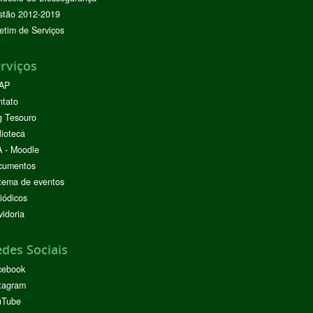
stão 2012-2019
etim de Serviços
rviços
AP
ntato
g Tesouro
lioteca
 - Moodle
cumentos
tema de eventos
iódicos
idoria
des Sociais
cebook
tagram
uTube