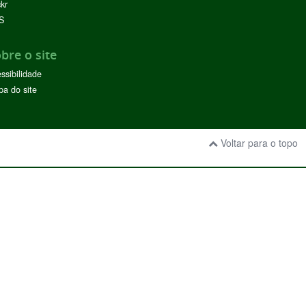
ckr
S
bre o site
ssibilidade
a do site
Voltar para o topo