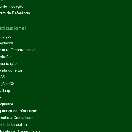
o de Inovação
tro de Referência
stitucional
tituição
egiados
rutura Organizacional
missões
municação
nda do reitor
ASS
ições CS
I/Suap
P
egridade
urança da Informação
nsulta à Comunidade
vidade Disciplinar
tocolo de Biossegurança