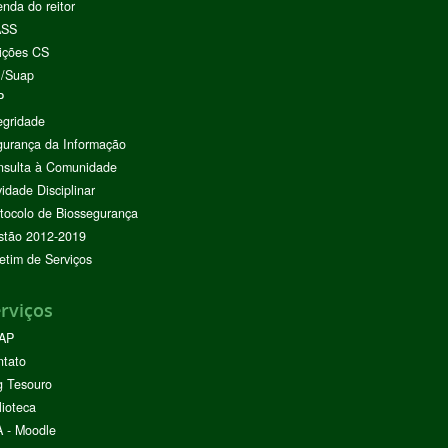
nda do reitor
ASS
ições CS
I/Suap
P
egridade
urança da Informação
nsulta à Comunidade
vidade Disciplinar
tocolo de Biossegurança
stão 2012-2019
etim de Serviços
rviços
AP
ntato
g Tesouro
lioteca
 - Moodle