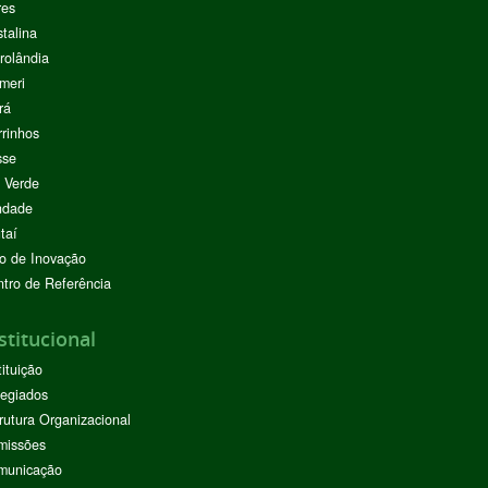
res
stalina
rolândia
meri
rá
rinhos
sse
 Verde
ndade
taí
o de Inovação
tro de Referência
stitucional
tituição
egiados
rutura Organizacional
missões
municação