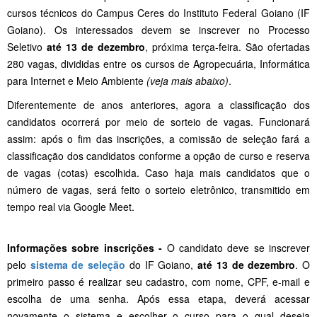
cursos técnicos do Campus Ceres do Instituto Federal Goiano (IF
Goiano). Os interessados devem se inscrever no Processo
Seletivo
até 13 de dezembro
, próxima terça-feira. São ofertadas
280 vagas, divididas entre os cursos de Agropecuária, Informática
para Internet e Meio Ambiente
(veja mais abaixo)
.
Diferentemente de anos anteriores, agora a classificação dos
candidatos ocorrerá por meio de sorteio de vagas. Funcionará
assim: após o fim das inscrições, a comissão de seleção fará a
classificação dos candidatos conforme a opção de curso e reserva
de vagas (cotas) escolhida. Caso haja mais candidatos que o
número de vagas, será feito o sorteio eletrônico, transmitido em
tempo real via Google Meet.
Informações
sobre
inscrições -
O candidato deve se inscrever
pelo
sistema de seleção
do IF Goiano,
até 13 de dezembro
. O
primeiro passo é realizar seu cadastro, com nome, CPF, e-mail e
escolha de uma senha. Após essa etapa, deverá acessar
novamente o sistema e escolher o curso para o qual deseja