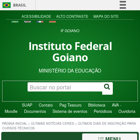
BRASIL
Simplifique!
ACESSIBILIDADE
ALTO CONTRASTE
MAPA DO SITE
Comunica BR
IF GOIANO
Participe
Instituto Federal
Acesso à informação
Goiano
Legislação
Canais
MINISTÉRIO DA EDUCAÇÃO
SUAP
Contato
Pag Tesouro
Biblioteca
AVA -
Moodle
Documentos
Sistema de eventos
Periódicos
Ouvidoria
PÁGINA INICIAL
>
ÚLTIMAS NOTÍCIAS CERES
>
ÚLTIMOS DIAS DE INSCRIÇÃO PARA
CURSOS TÉCNICOS
MENU