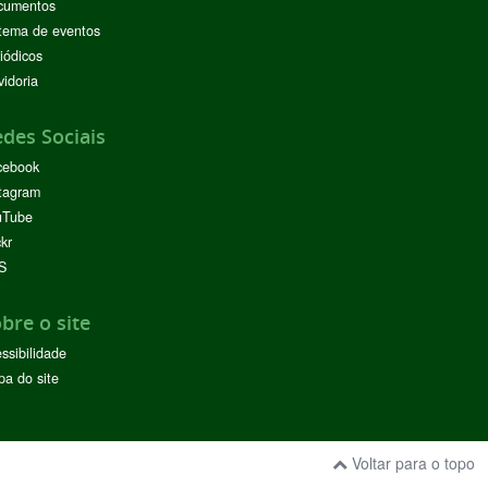
cumentos
tema de eventos
iódicos
idoria
des Sociais
cebook
tagram
uTube
ckr
S
bre o site
ssibilidade
a do site
Voltar para o topo