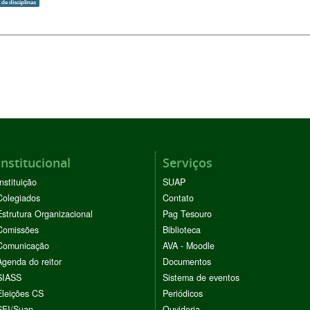
 de disciplinas
Institucional
Serviços
Instituição
SUAP
Colegiados
Contato
Estrutura Organizacional
Pag Tesouro
Comissões
Biblioteca
Comunicação
AVA - Moodle
Agenda do reitor
Documentos
SIASS
Sistema de eventos
Eleições CS
Periódicos
SEI/Suap
Ouvidoria