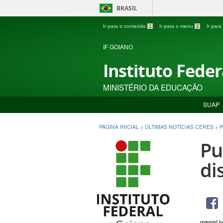
BRASIL
Ir para o conteúdo
1
Ir para o menu
2
Ir par
IF GOIANO
Instituto Fede
MINISTÉRIO DA EDUCAÇÃO
SUAP
PÁGINA INICIAL
>
ÚLTIMAS NOTÍCIAS CERES
>
P
Pu
di
powered b