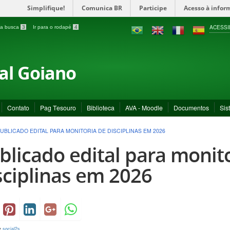
Simplifique!
Comunica BR
Participe
Acesso à infor
ACESSI
a a busca
3
Ir para o rodapé
4
ral Goiano
Contato
Pag Tesouro
Biblioteca
AVA - Moodle
Documentos
Sis
UBLICADO EDITAL PARA MONITORIA DE DISCIPLINAS EM 2026
blicado edital para monit
sciplinas em 2026
y
social2s