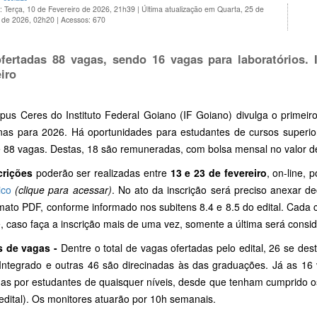
: Terça, 10 de Fevereiro de 2026, 21h39
|
Última atualização em Quarta, 25 de
o de 2026, 02h20
|
Acessos: 670
fertadas 88 vagas, sendo 16 vagas para laboratórios.
iro
us Ceres do Instituto Federal Goiano (IF Goiano) divulga o primeir
linas para 2026. Há oportunidades para estudantes de cursos super
de 88 vagas. Destas, 18 são remuneradas, com bolsa mensal no valor d
crições
poderão ser realizadas entre
13 e 23 de fevereiro
, on-line,
ico
(clique para acessar)
. No ato da inscrição será preciso anexar de
mato PDF, conforme informado nos subitens 8.4 e 8.5 do edital. Cada
, caso faça a inscrição mais de uma vez, somente a última será consi
s de vagas -
Dentre o total de vagas ofertadas pelo edital, 26 se des
Integrado e outras 46 são direcinadas às das graduações. Já as 16 
as por estudantes de quaisquer níveis, desde que tenham cumprido os
edital). Os monitores atuarão por 10h semanais.