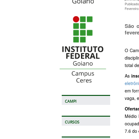
Publicado
Fevereir
São o
fevere
O Camp
discip
total 
As
ins
eletrôn
em for
vaga, e
CAMPI
Oferta
Médio 
CURSOS
ocupad
7.6 do 