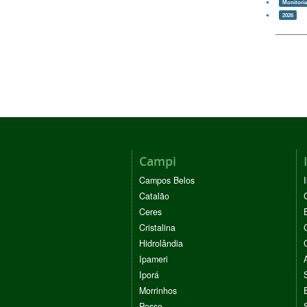
Monitoria
2026
Campi
Campos Belos
Catalão
Ceres
Cristalina
Hidrolândia
Ipameri
Iporá
Morrinhos
Posse