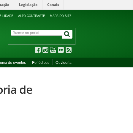
mação
Legislação
Canais
BILIDADE
ALTO CONTRASTE
MAPA DO SITE
tema de eventos
Periódicos
Ouvidoria
oria de