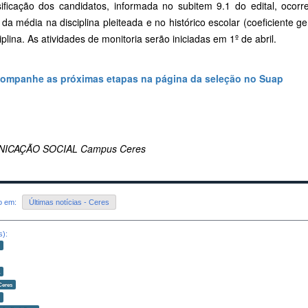
sificação dos candidatos, informada no subitem 9.1 do edital, ocor
 da média na disciplina pleiteada e no histórico escolar (coeficiente g
iplina. As atividades de monitoria serão iniciadas em 1º de abril.
ompanhe as próximas etapas na página da seleção no Suap
ICAÇÃO SOCIAL Campus Ceres
do em:
Últimas notícias - Ceres
s):
o
a
Ceres
o