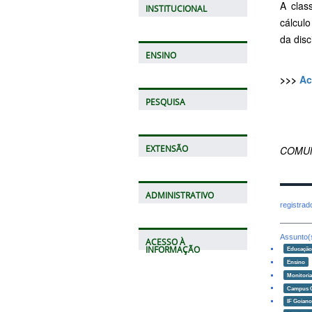
A clas
INSTITUCIONAL
cálculo
da disc
ENSINO
>>>
Ac
PESQUISA
EXTENSÃO
COMUN
ADMINISTRATIVO
registra
Assunto(
ACESSO À
INFORMAÇÃO
Educaçã
Ensino
Monitori
Campus 
IF Goian