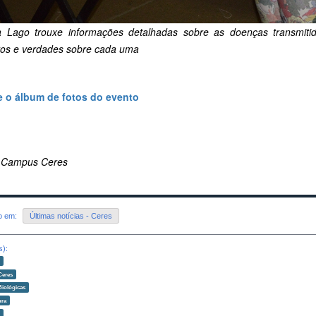
a Lago trouxe informações detalhadas sobre as doenças transmit
tos e verdades sobre cada uma
 o álbum de fotos do evento
 Campus Ceres
do em:
Últimas notícias - Ceres
s):
o
Ceres
Biológicas
ura
o