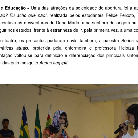
 e Educação -
Uma das atrações da solenidade de abertura foi a a
ão? Eu acho que não!
, realizada pelos estudantes Felipe Peixoto,
a contava as desventuras de Dona Maria, uma senhora de origem hum
uir nos estudos, frente à estranheza de ir, pela primeira vez, a uma co
o teatro, os presentes puderam ouvir, também, a palestra
Aedes a
máticas atuais
, proferida pela enfermeira e professora Heloíz
ntação voltou-se para definição e diferenciação dos principais sin
itidas pelo mosquito
Aedes aegypti
.