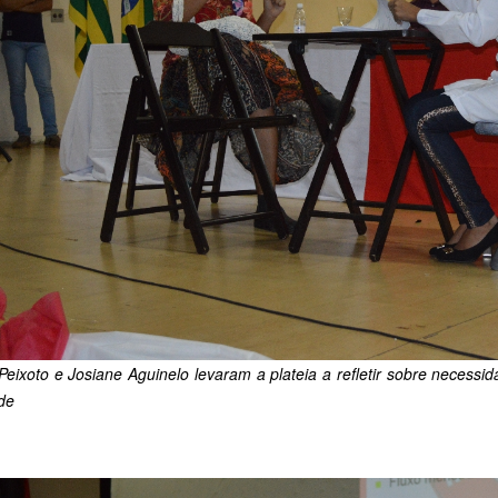
Peixoto e Josiane Aguinelo levaram a plateia a refletir sobre necess
de