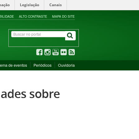
mação
Legislação
Canais
BILIDADE
ALTO CONTRASTE
MAPA DO SITE
tema de eventos
Periódicos
Ouvidoria
idades sobre