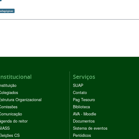
pedagógicas
Institucional
Serviços
Instituição
SUAP
Colegiados
Contato
Estrutura Organizacional
Pag Tesouro
Comissões
Biblioteca
Comunicação
AVA - Moodle
Agenda do reitor
Documentos
SIASS
Sistema de eventos
Eleições CS
Periódicos