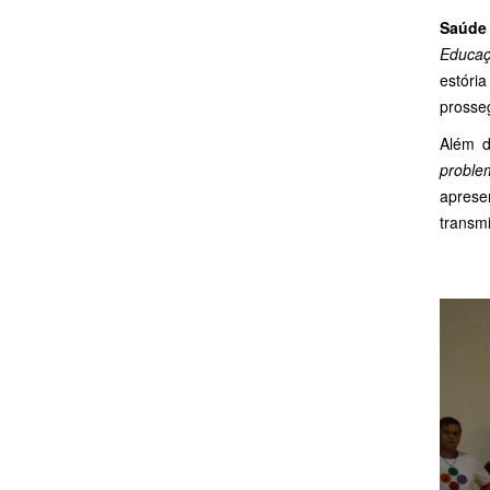
Saúde
Educaç
estóri
prosseg
Além d
proble
aprese
transm