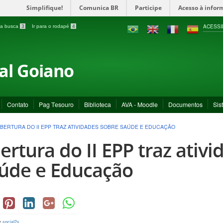
Simplifique!
Comunica BR
Participe
Acesso à infor
ACESSI
a a busca
3
Ir para o rodapé
4
ral Goiano
Contato
Pag Tesouro
Biblioteca
AVA - Moodle
Documentos
Sis
BERTURA DO II EPP TRAZ ATIVIDADES SOBRE SAÚDE E EDUCAÇÃO
ertura do II EPP traz ativ
úde e Educação
y
social2s