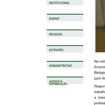
INSTITUCIONAL
ENSINO
PESQUISA
EXTENSÃO
Na noit
ADMINISTRATIVO
Encont
Biológ
para d
ACESSO À
INFORMAÇÃO
Respon
trabal
a impo
profess