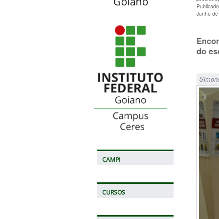
Publicad
Junho de
Encon
do es
Simone
CAMPI
CURSOS