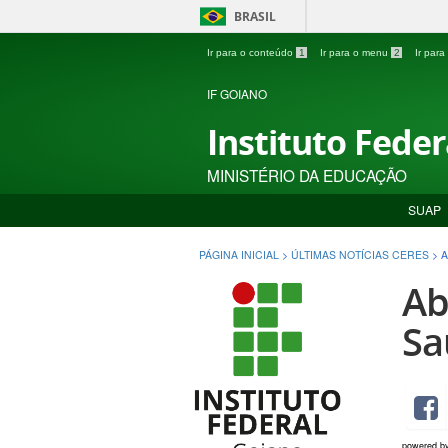
BRASIL
Ir para o conteúdo
1
Ir para o menu
2
Ir par
IF GOIANO
Instituto Fede
MINISTÉRIO DA EDUCAÇÃO
SUAP
PÁGINA INICIAL
>
ÚLTIMAS NOTÍCIAS CERES
>
A
Ab
Sa
powered b