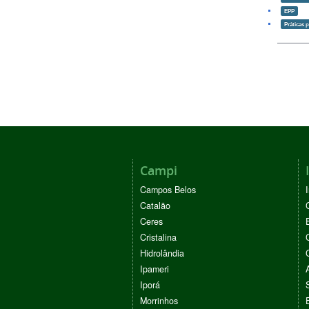
EPP
Práticas 
Campi
Campos Belos
Catalão
Ceres
Cristalina
Hidrolândia
Ipameri
Iporá
Morrinhos