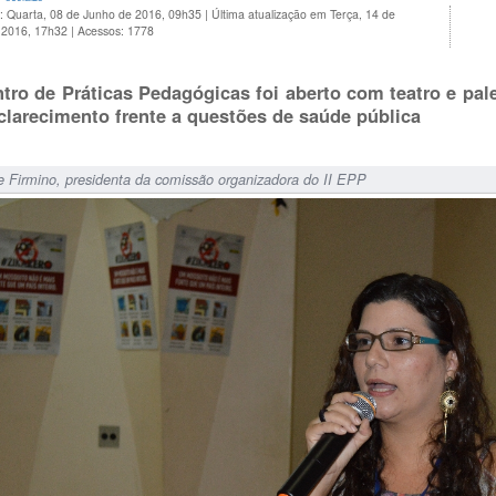
o: Quarta, 08 de Junho de 2016, 09h35
|
Última atualização em Terça, 14 de
 2016, 17h32
|
Acessos: 1778
tro de Práticas Pedagógicas foi aberto com teatro e pa
clarecimento frente a questões de saúde pública
 Firmino, presidenta da comissão organizadora do II EPP