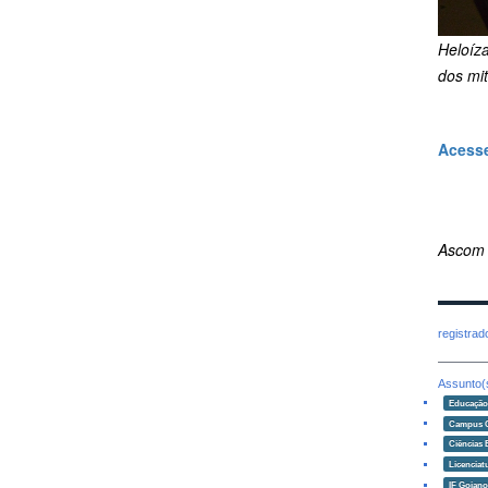
Heloíz
dos mi
Acesse
Ascom
registra
Assunto(
Educaçã
Campus 
Ciências 
Licenciat
IF Goian