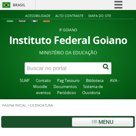
BRASIL
Simplifique!
ACESSIBILIDADE
ALTO CONTRASTE
MAPA DO SITE
Comunica BR
IF GOIANO
Participe
Instituto Federal Goiano
Acesso à informação
MINISTÉRIO DA EDUCAÇÃO
Legislação
Canais
SUAP
Contato
Pag Tesouro
Biblioteca
AVA -
Moodle
Documentos
Sistema de
eventos
Periódicos
Ouvidoria
PÁGINA INICIAL
>
LICENCIATURA
MENU