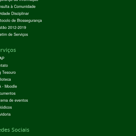
nsulta à Comunidade
vidade Disciplinar
tocolo de Biossegurança
stão 2012-2019
etim de Serviços
rviços
AP
ntato
g Tesouro
lioteca
 - Moodle
cumentos
tema de eventos
iódicos
idoria
des Sociais