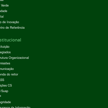
 Verde
ndade
taí
o de Inovação
tro de Referência
stitucional
tituição
egiados
rutura Organizacional
missões
municação
nda do reitor
ASS
ições CS
I/Suap
P
egridade
urança da Informação