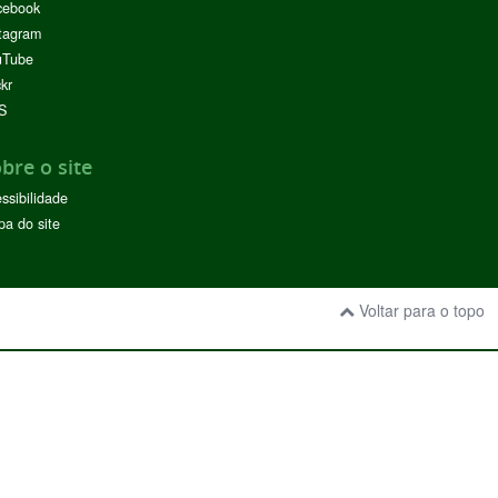
cebook
tagram
uTube
ckr
S
bre o site
ssibilidade
a do site
Voltar para o topo