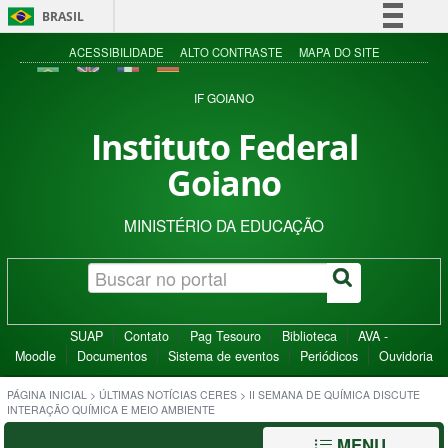
BRASIL
Simplifique!
ACESSIBILIDADE
ALTO CONTRASTE
MAPA DO SITE
Comunica BR
IF GOIANO
Participe
Instituto Federal
Acesso à informação
Goiano
Legislação
Canais
MINISTÉRIO DA EDUCAÇÃO
SUAP
Contato
Pag Tesouro
Biblioteca
AVA -
Moodle
Documentos
Sistema de eventos
Periódicos
Ouvidoria
PÁGINA INICIAL
>
ÚLTIMAS NOTÍCIAS CERES
>
II SEMANA DE QUÍMICA DISCUTE
INTERAÇÃO QUÍMICA E MEIO AMBIENTE
MENU