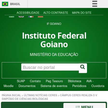
BRASIL
Simplifique!
ACESSIBILIDADE
ALTO CONTRASTE
MAPA DO SITE
Comunica BR
IF GOIANO
Participe
Instituto Federal
Acesso à informação
Goiano
Legislação
Canais
MINISTÉRIO DA EDUCAÇÃO
SUAP
Contato
Pag Tesouro
Biblioteca
AVA -
Moodle
Documentos
Sistema de eventos
Periódicos
Ouvidoria
PÁGINA INICIAL
>
ÚLTIMAS NOTÍCIAS CERES
>
CÂMPUS CERES REALIZA O V
SIMPÓSIO DE CIÊNCIAS BIOLÓGICAS
MENU