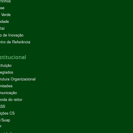
rinhos
sse
 Verde
ndade
taí
o de Inovação
tro de Referência
stitucional
tituição
egiados
rutura Organizacional
missões
municação
nda do reitor
ASS
ições CS
I/Suap
P