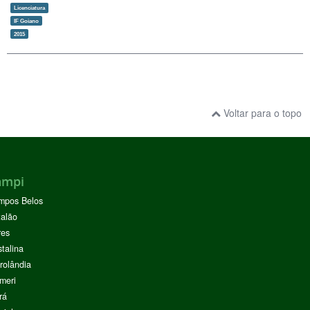
Licenciatura
IF Goiano
2015
Voltar para o topo
ampi
mpos Belos
alão
res
stalina
rolândia
meri
rá