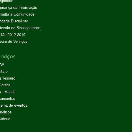
egridade
urança da Informação
nsulta à Comunidade
vidade Disciplinar
tocolo de Biossegurança
stão 2012-2019
etim de Serviços
rviços
AP
ntato
g Tesouro
lioteca
 - Moodle
cumentos
tema de eventos
iódicos
idoria