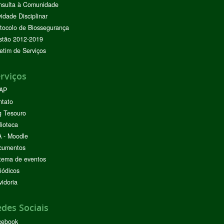
nsulta à Comunidade
vidade Disciplinar
tocolo de Biossegurança
stão 2012-2019
etim de Serviços
rviços
AP
ntato
g Tesouro
lioteca
 - Moodle
cumentos
tema de eventos
iódicos
idoria
des Sociais
cebook