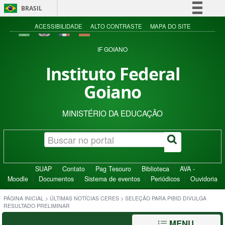
BRASIL
Simplifique!
ACESSIBILIDADE
ALTO CONTRASTE
MAPA DO SITE
Comunica BR
IF GOIANO
Participe
Instituto Federal
Acesso à informação
Goiano
Legislação
Canais
MINISTÉRIO DA EDUCAÇÃO
SUAP
Contato
Pag Tesouro
Biblioteca
AVA -
Moodle
Documentos
Sistema de eventos
Periódicos
Ouvidoria
PÁGINA INICIAL
>
ÚLTIMAS NOTÍCIAS CERES
>
SELEÇÃO PARA PIBID DIVULGA
RESULTADO PRELIMINAR
MENU