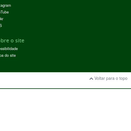
tagram
uTube
ckr
S
bre o site
ssibilidade
a do site
Voltar para o topo