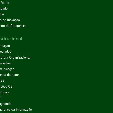
 Verde
ndade
taí
o de Inovação
tro de Referência
stitucional
tituição
egiados
rutura Organizacional
missões
municação
nda do reitor
ASS
ições CS
I/Suap
P
egridade
urança da Informação