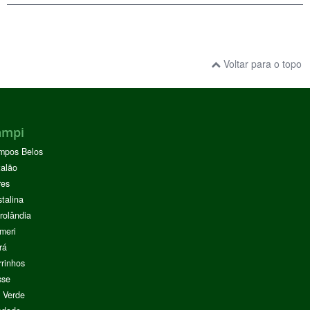
Voltar para o topo
ampi
mpos Belos
alão
res
stalina
rolândia
meri
rá
rinhos
sse
 Verde