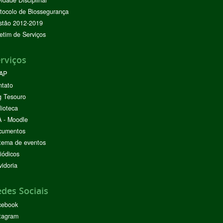
tocolo de Biossegurança
stão 2012-2019
etim de Serviços
rviços
AP
ntato
g Tesouro
lioteca
 - Moodle
cumentos
tema de eventos
iódicos
idoria
des Sociais
cebook
tagram