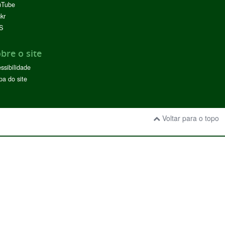
uTube
ckr
S
bre o site
ssibilidade
a do site
Voltar para o topo