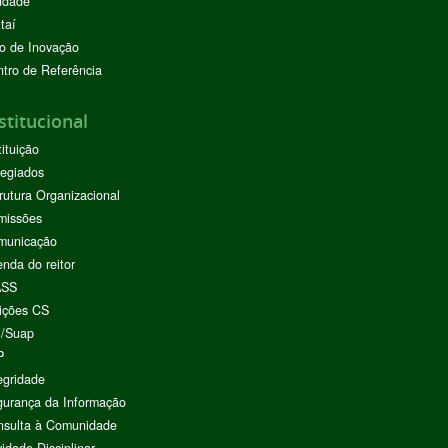
ndade
taí
o de Inovação
tro de Referência
stitucional
tituição
egiados
rutura Organizacional
missões
municação
nda do reitor
ASS
ições CS
I/Suap
P
egridade
urança da Informação
nsulta à Comunidade
vidade Disciplinar