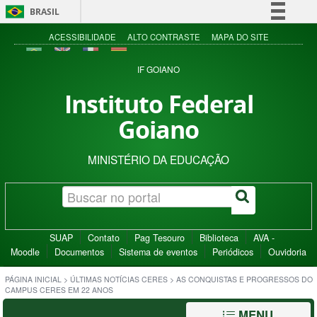
BRASIL
Simplifique!
ACESSIBILIDADE
ALTO CONTRASTE
MAPA DO SITE
Comunica BR
IF GOIANO
Participe
Instituto Federal
Acesso à informação
Goiano
Legislação
Canais
MINISTÉRIO DA EDUCAÇÃO
SUAP
Contato
Pag Tesouro
Biblioteca
AVA -
Moodle
Documentos
Sistema de eventos
Periódicos
Ouvidoria
PÁGINA INICIAL
>
ÚLTIMAS NOTÍCIAS CERES
>
AS CONQUISTAS E PROGRESSOS DO
CAMPUS CERES EM 22 ANOS
MENU