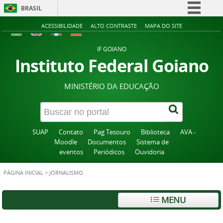
BRASIL
Simplifique!
ACESSIBILIDADE
ALTO CONTRASTE
MAPA DO SITE
Comunica BR
IF GOIANO
Participe
Instituto Federal Goiano
Acesso à informação
MINISTÉRIO DA EDUCAÇÃO
Legislação
Canais
SUAP
Contato
Pag Tesouro
Biblioteca
AVA -
Moodle
Documentos
Sistema de
eventos
Periódicos
Ouvidoria
PÁGINA INICIAL
>
JORNALISMO
MENU