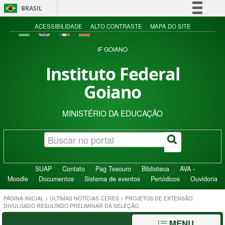
BRASIL
Simplifique!
ACESSIBILIDADE
ALTO CONTRASTE
MAPA DO SITE
Comunica BR
IF GOIANO
Participe
Instituto Federal
Acesso à informação
Goiano
Legislação
Canais
MINISTÉRIO DA EDUCAÇÃO
SUAP
Contato
Pag Tesouro
Biblioteca
AVA -
Moodle
Documentos
Sistema de eventos
Periódicos
Ouvidoria
PÁGINA INICIAL
>
ÚLTIMAS NOTÍCIAS CERES
>
PROJETOS DE EXTENSÃO:
DIVULGADO RESULTADO PRELIMINAR DA SELEÇÃO
MENU