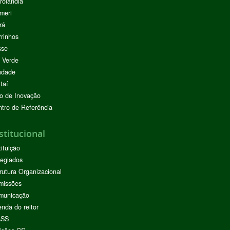
rolândia
meri
rá
rinhos
sse
 Verde
ndade
taí
o de Inovação
tro de Referência
stitucional
tituição
egiados
rutura Organizacional
missões
municação
nda do reitor
ASS