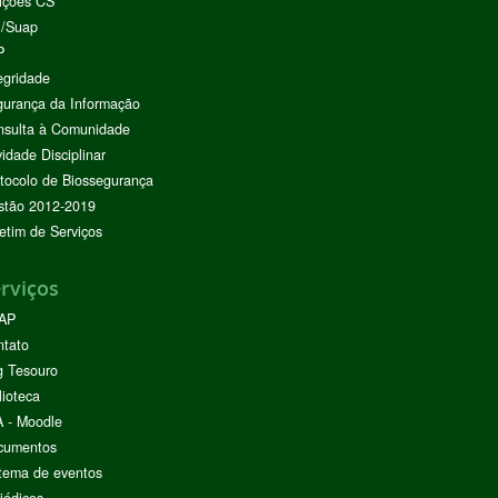
ições CS
I/Suap
P
egridade
urança da Informação
nsulta à Comunidade
vidade Disciplinar
tocolo de Biossegurança
stão 2012-2019
etim de Serviços
rviços
AP
ntato
g Tesouro
lioteca
 - Moodle
cumentos
tema de eventos