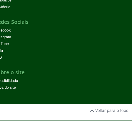
iódicos
idoria
des Sociais
cebook
tagram
uTube
ckr
S
bre o site
ssibilidade
a do site
Voltar para o topo