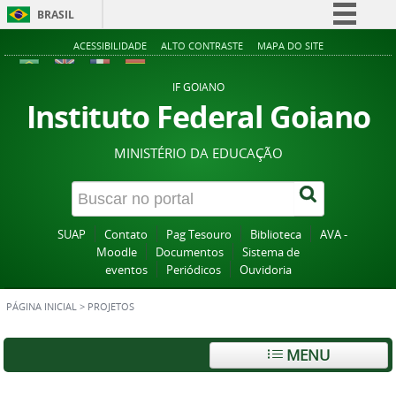
BRASIL
Simplifique!
ACESSIBILIDADE
ALTO CONTRASTE
MAPA DO SITE
Comunica BR
IF GOIANO
Participe
Instituto Federal Goiano
Acesso à informação
MINISTÉRIO DA EDUCAÇÃO
Legislação
Canais
SUAP
Contato
Pag Tesouro
Biblioteca
AVA -
Moodle
Documentos
Sistema de
eventos
Periódicos
Ouvidoria
PÁGINA INICIAL
>
PROJETOS
MENU